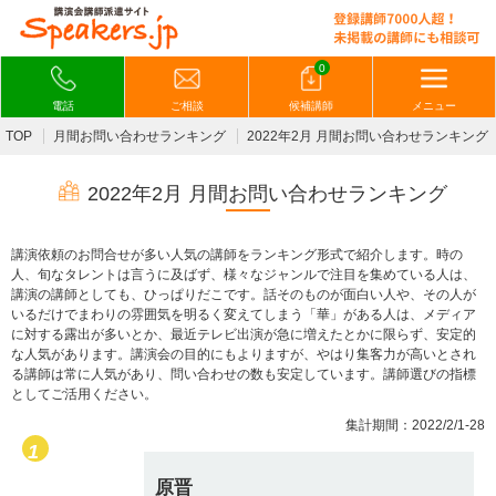
0
電話
ご相談
候補講師
メニュー
TOP
月間お問い合わせランキング
2022年2月 月間お問い合わせランキング
2022年2月 月間お問い合わせランキング
講演依頼のお問合せが多い人気の講師をランキング形式で紹介します。時の
人、旬なタレントは言うに及ばず、様々なジャンルで注目を集めている人は、
講演の講師としても、ひっぱりだこです。話そのものが面白い人や、その人が
いるだけでまわりの雰囲気を明るく変えてしまう「華」がある人は、メディア
に対する露出が多いとか、最近テレビ出演が急に増えたとかに限らず、安定的
な人気があります。講演会の目的にもよりますが、やはり集客力が高いとされ
る講師は常に人気があり、問い合わせの数も安定しています。講師選びの指標
としてご活用ください。
集計期間：2022/2/1-28
原晋