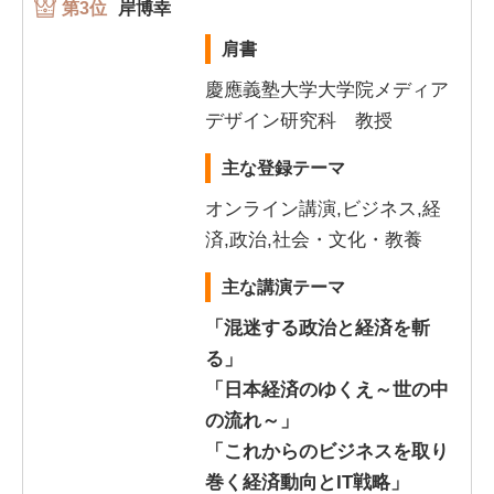
第3位
岸博幸
肩書
慶應義塾大学大学院メディア
デザイン研究科 教授
主な登録テーマ
オンライン講演,ビジネス,経
済,政治,社会・文化・教養
主な講演テーマ
「混迷する政治と経済を斬
る」
「日本経済のゆくえ～世の中
の流れ～」
「これからのビジネスを取り
巻く経済動向とIT戦略」