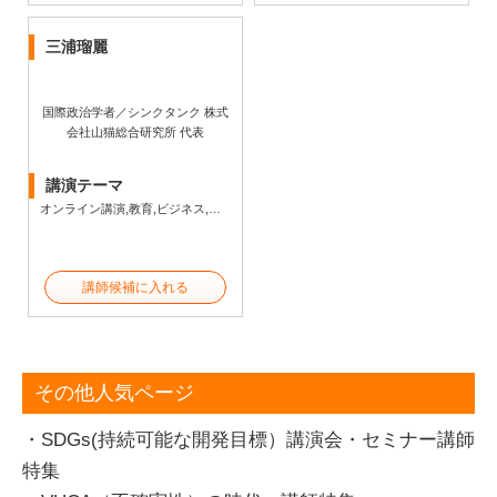
三浦瑠麗
国際政治学者／シンクタンク 株式
会社山猫総合研究所 代表
講演テーマ
オンライン講演,教育,ビジネス,経済,政治,社会・文化・教養,人権
講師候補に入れる
その他人気ページ
・SDGs(持続可能な開発目標）講演会・セミナー講師
特集