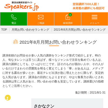
0
電話
ご相談
候補講師
メニュー
TOP
月間お問い合わせランキング
2021年8月月間お問い合わせランキング
2021年8月月間お問い合わせランキング
講演依頼のお問合せが多い人気の講師をランキング形式で紹介します。時の
人、旬なタレントは言うに及ばず、様々なジャンルで注目を集めている人は、
講演の講師としても、ひっぱりだこです。話そのものが面白い人や、その人が
いるだけでまわりの雰囲気を明るく変えてしまう「華」がある人は、メディア
に対する露出が多いとか、最近テレビ出演が急に増えたとかに限らず、安定的
な人気があります。講演会の目的にもよりますが、やはり集客力が高いとされ
る講師は常に人気があり、問い合わせの数も安定しています。講師選びの指標
としてご活用ください。
集計期間：2021/8/1-31
さかなクン