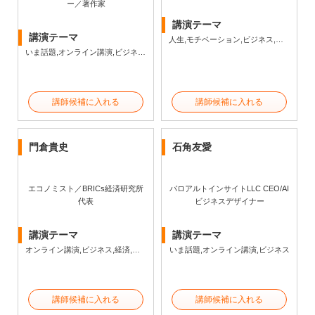
ー／著作家
講演テーマ
講演テーマ
人生,モチベーション,ビジネス,経済,政治,エンタメ・芸能
いま話題,オンライン講演,ビジネス研修,ビジネス,社会・文化・教養
講師候補に入れる
講師候補に入れる
門倉貴史
石角友愛
エコノミスト／BRICs経済研究所
パロアルトインサイトLLC CEO/AI
代表
ビジネスデザイナー
講演テーマ
講演テーマ
オンライン講演,ビジネス,経済,社会・文化・教養
いま話題,オンライン講演,ビジネス
講師候補に入れる
講師候補に入れる