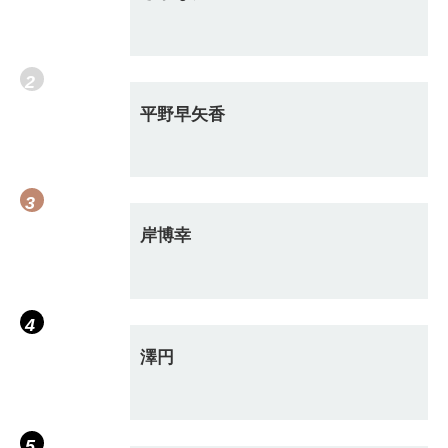
平野早矢香
岸博幸
澤円