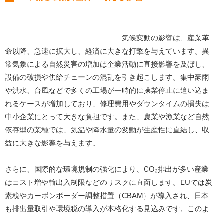
気候変動の影響は、産業革
命以降、急速に拡大し、経済に大きな打撃を与えています。異
常気象による自然災害の増加は企業活動に直接影響を及ぼし、
設備の破損や供給チェーンの混乱を引き起こします。集中豪雨
や洪水、台風などで多くの工場が一時的に操業停止に追い込ま
れるケースが増加しており、修理費用やダウンタイムの損失は
中小企業にとって大きな負担です。また、農業や漁業など自然
依存型の業種では、気温や降水量の変動が生産性に直結し、収
益に大きな影響を与えます。
さらに、国際的な環境規制の強化により、CO₂排出が多い産業
はコスト増や輸出入制限などのリスクに直面します。EUでは炭
素税やカーボンボーダー調整措置（CBAM）が導入され、日本
も排出量取引や環境税の導入が本格化する見込みです。このよ