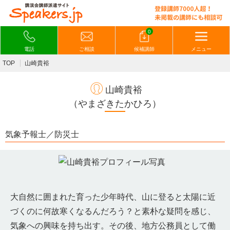
0
電話
ご相談
候補講師
メニュー
TOP
山崎貴裕
山崎貴裕
（やまざきたかひろ）
気象予報士／防災士
大自然に囲まれた育った少年時代、山に登ると太陽に近
づくのに何故寒くなるんだろう？と素朴な疑問を感じ、
気象への興味を持ち出す。その後、地方公務員として働