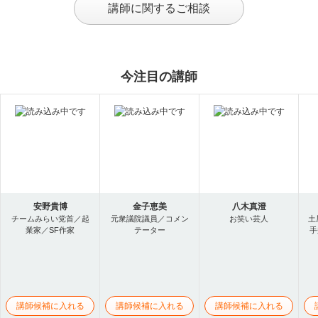
講師に関するご相談
今注目の講師
安野貴博
金子恵美
八木真澄
チームみらい党首／起
元衆議院議員／コメン
お笑い芸人
土
業家／SF作家
テーター
手
講師候補に入れる
講師候補に入れる
講師候補に入れる