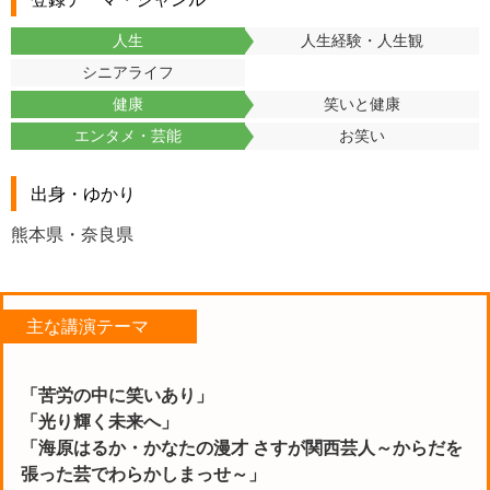
人生
人生経験・人生観
シニアライフ
健康
笑いと健康
エンタメ・芸能
お笑い
出身・ゆかり
熊本県・奈良県
主な講演テーマ
「苦労の中に笑いあり」
「光り輝く未来へ」
「海原はるか・かなたの漫才 さすが関西芸人～からだを
張った芸でわらかしまっせ～」