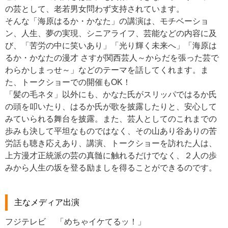
の芸として、老若男女問わず支持されています。
そんな「海原はるか・かなた」の講演は、モチベーショ
ン、人生、夢の実現、シニアライフ、芸能などの内容に及
び、「苦労の中に笑いあり」「光り輝く未来へ」「海原は
るか・かなたの漫才 さすが関西芸人～からだを張った芸で
わらかしまっせ～」などのテーマを話してくれます。ま
た、トークショーでの開催もOK！
「髪の毛ネタ」以外にも、かなた氏がスリッパではるか氏
の頭を叩いたり、はるか氏が歌を披露したりと、安心して
みていられる舞台を披露。また、芸人としてのこれまでの
歩みも決して平坦なものではなく、その山あり谷ありの苦
労話も聴き応えあり、講演、トークショーを訪れた人は、
上方漫才正統派の芸の真髄に触れるだけでなく、２人の歩
みから人生の坂を登る励ましを得ることができるのです。
主なメディア出演
フジテレビ
「めちゃイケてるッ！」