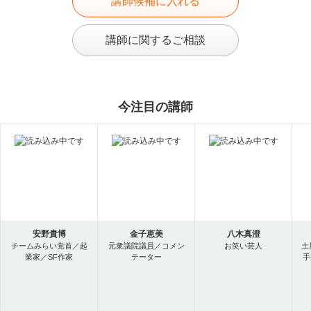
講師候補に入れる
講師に関するご相談
今注目の講師
安野貴博
金子恵美
八木真澄
チームみらい党首／起
元衆議院議員／コメン
お笑い芸人
土
業家／SF作家
テーター
手