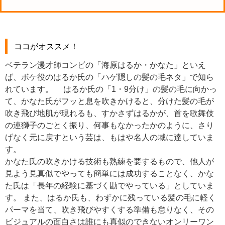
ココがオススメ！
ベテラン漫才師コンビの「海原はるか・かなた」といえ
ば、ボケ役のはるか氏の「ハゲ隠しの髪の毛ネタ」で知ら
れています。 はるか氏の「1・9分け」の髪の毛に向かっ
て、かなた氏がフッと息を吹きかけると、分けた髪の毛が
吹き飛び地肌が現れるも、すかさずはるかが、首を歌舞伎
の連獅子のごとく振り、何事もなかったかのように、さり
げなく元に戻すという芸は、もはや名人の域に達していま
す。
かなた氏の吹きかける技術も熟練を要するもので、他人が
見よう見真似でやっても簡単には成功することなく、かな
た氏は「長年の経験に基づく勘でやっている」としていま
す。 また、はるか氏も、わずかに残っている髪の毛に軽く
パーマを当て、吹き飛びやすくする準備も怠りなく、その
ビジュアルの面白さは誰にも真似のできないオンリーワン