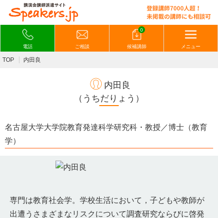
0
電話
ご相談
候補講師
メニュー
TOP
内田良
内田良
（うちだりょう）
名古屋大学大学院教育発達科学研究科・教授／博士（教育
学）
専門は教育社会学。学校生活において，子どもや教師が
出遭うさまざまなリスクについて調査研究ならびに啓発