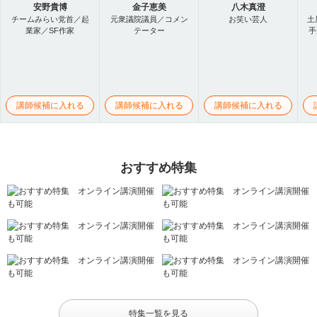
安野貴博
金子恵美
八木真澄
チームみらい党首／起
元衆議院議員／コメン
お笑い芸人
土
業家／SF作家
テーター
手
講師候補に入れる
講師候補に入れる
講師候補に入れる
おすすめ特集
特集一覧を見る