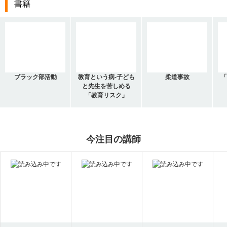
書籍
ブラック部活動
教育という病-子ども
柔道事故
「
と先生を苦しめる
「教育リスク」
今注目の講師