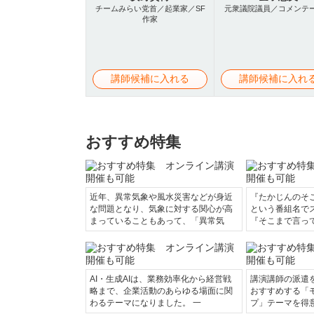
チームみらい党首／起業家／SF
元衆議院議員／コメンテ
作家
講師候補に入れる
講師候補に入れ
おすすめ特集
近年、異常気象や風水災害などが身近
『たかじんのそ
な問題となり、気象に対する関心が高
という番組名で
まっていることもあって、「異常気
『そこまで言っ
AI・生成AIは、業務効率化から経営戦
講演講師の派遣
略まで、企業活動のあらゆる場面に関
おすすめする「
わるテーマになりました。 一
プ」テーマを得