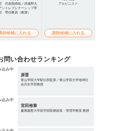
窓 代表取締役／武蔵野大
アルピニスト
アントレプレナーシップ学
部 専任教員（教授）
講師候補に入れる
講師候補に入れる
お問い合わせランキング
原晋
青山学院大学駅伝部監督／青山学院大学地球社
会共生学部教授
宮田裕章
慶應義塾大学医学部医療政策・管理学教室 教授