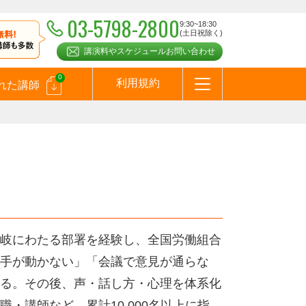
03-5798-2800
9:30~18:30
(土日祝除く)
講演料やスケジュールお問い合わせ
0
利用規約
れた講師
はじめての方へ
お問合わせ
テーマ一覧
よくある質問
お客様の声
お知らせ
講師登録のお申込みついて
メールマガジン
メルマガバックナンバー
スピーカーズブログ
岐にわたる部署を経験し、全国労働組合
手が動かない」「会議で意見が通らな
る。その後、声・話し方・心理を体系化
・講師など、累計10,000名以上に指