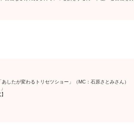
K「あしたが変わるトリセツショー」（MC：石原さとみさん）
！」
式】