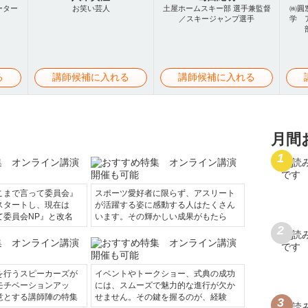
ーター
お笑い芸人
土屋ホームスキー部 選手兼監督
㈱圓
／スキージャンプ選手
学 
る
講師候補に入れる
講師候補に入れる
月間
こまで言って委員会』
スポーツ愛好者に限らず、アスリート
スタートし、現在は
が活躍する姿に感動する人はたくさん
て委員会NP』と改名
います。その輝かしい成果がもたら
を行うスピーカーズが
イベントやトークショー、式典の成功
モチベーションアッ
には、スムーズで魅力的な進行が欠か
意とする講師陣の特集
せません。その鍵を握るのが、経験