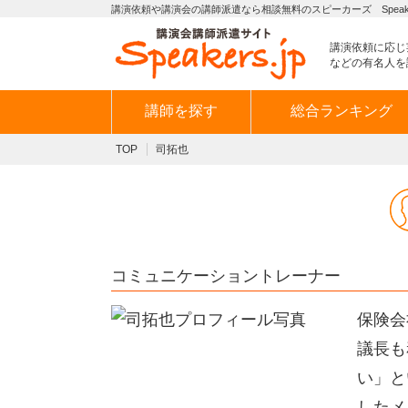
講演依頼や講演会の講師派遣なら相談無料のスピーカーズ Speaker
講演依頼に応じ
などの有名人を
講師を探す
総合ランキング
TOP
司拓也
コミュニケーショントレーナー
保険会
議長も
い」と
したメ