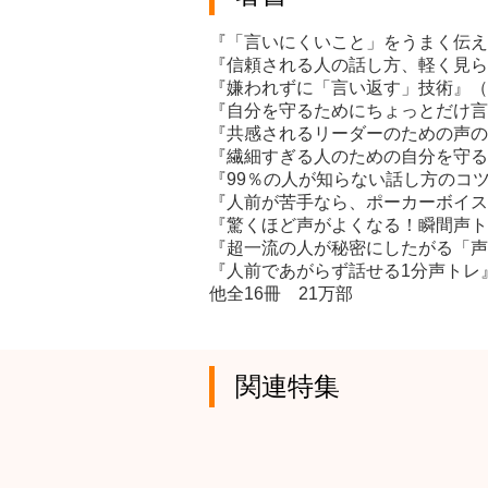
『「言いにくいこと」をうまく伝え
『信頼される人の話し方、軽く見られ
『嫌われずに「言い返す」技術』（
『自分を守るためにちょっとだけ言
『共感されるリーダーのための声の
『繊細すぎる人のための自分を守る
『99％の人が知らない話し方のコ
『人前が苦手なら、ポーカーボイス
『驚くほど声がよくなる！瞬間声ト
『超一流の人が秘密にしたがる「声
『人前であがらず話せる1分声トレ
他全16冊 21万部
関連特集