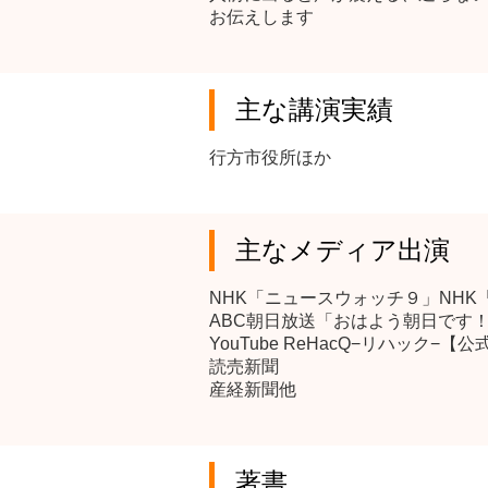
お伝えします
主な講演実績
行方市役所ほか
主なメディア出演
NHK「ニュースウォッチ９」NH
ABC朝日放送「おはよう朝日です
YouTube ReHacQ−リハック−【公
読売新聞
産経新聞他
著書