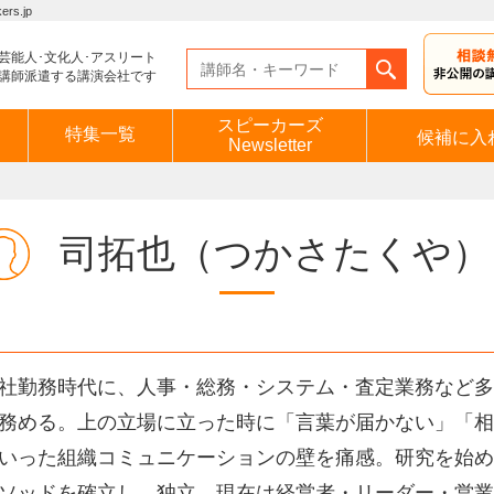
s.jp
芸能人･文化人･アスリート
講師派遣する講演会社です
スピーカーズ
特集一覧
候補に入
Newsletter
司拓也
（つかさたくや）
社勤務時代に、人事・総務・システム・査定業務など多
務める。上の立場に立った時に「言葉が届かない」「相
いった組織コミュニケーションの壁を痛感。研究を始め
ソッドを確立し、独立。現在は経営者・リーダー・営業職