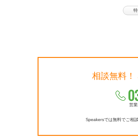
特
相談無料！
0
営業
Speakersでは無料でご