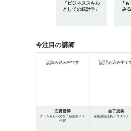
『ビジネススキル
『も
としての統計学』
みる
今注目の講師
安野貴博
金子恵美
チームみらい党首／起業家／SF
元衆議院議員／コメンテ
作家