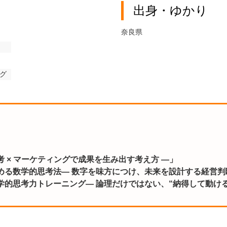
出身・ゆかり
奈良県
グ
 × マーケティングで成果を生み出す考え方 ―」
高める数学的思考法― 数字を味方につけ、未来を設計する経営判
学的思考力トレーニング― 論理だけではない、“納得して動ける