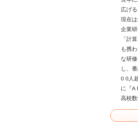
広げる
現在は
企業研
「計算
も携わ
な研修
し、番
0 0
に『A
高校数