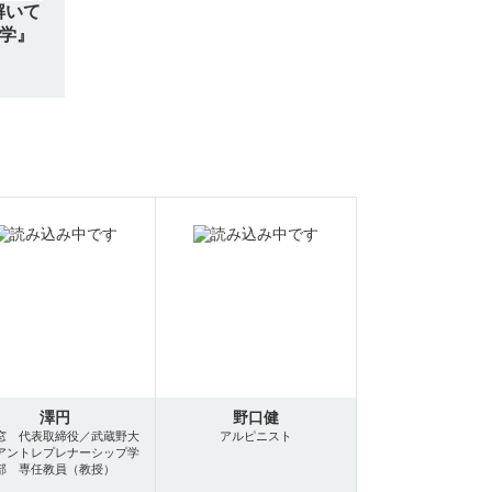
解いて
数学』
澤円
野口健
窓 代表取締役／武蔵野大
アルピニスト
アントレプレナーシップ学
部 専任教員（教授）