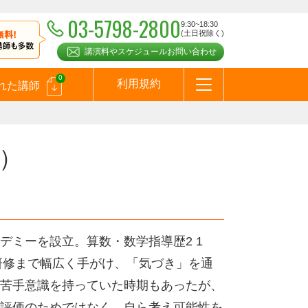
03-5798-2800
9:30~18:30
(土日祝除く)
講演料やスケジュールお問い合わせ
0
利用規約
れた講師
はじめての方へ
お問合わせ
テーマ一覧
よくある質問
お客様の声
お知らせ
講師登録のお申込みついて
メールマガジン
メルマガバックナンバー
スピーカーズブログ
）
ミーを設立。算数・数学指導歴2 1
業研修まで幅広く手がけ、「気づき」を通
苦手意識を持っていた時期もあったが、
評価のためではなく、自ら考え可能性を