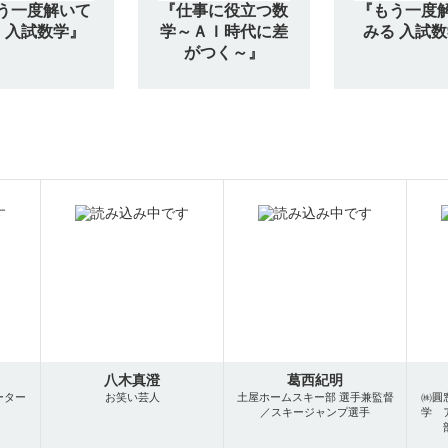
う一度解いて
『仕事に役立つ数
『もう一度
 入試数学』
学～ＡＩ時代に差
みる 入試
がつく～』
八木真澄
葛西紀明
ーター
お笑い芸人
土屋ホームスキー部 選手兼監督
㈱圓
／スキージャンプ選手
学 