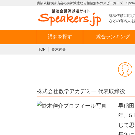
講演依頼や講演会の講師派遣なら相談無料のスピーカーズ Speaker
講演依頼に応じ
などの有名人を
講師を探す
総合ランキング
TOP
鈴木伸介
株式会社数学アカデミー 代表取締役
早稲田
年、5
じて思
長年に