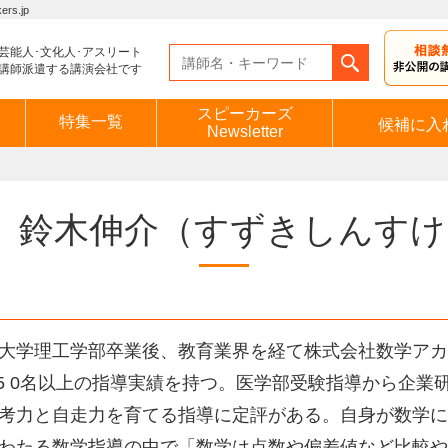
s.jp
芸能人･文化人･アスリート
講師派遣する講演会社です
スピーカーズ
特集一覧
候補に入
Newsletter
鈴木伸介
（すずきしんすけ
大学理工学部卒業後、教育業界を経て株式会社数学アカデ
 5 0名以上の指導実績を持つ。医学部受験指導から企
考力と自走力を育てる指導に定評がある。自身が数学に
わたる数学指導の中で「数学は点数や偏差値など比較や