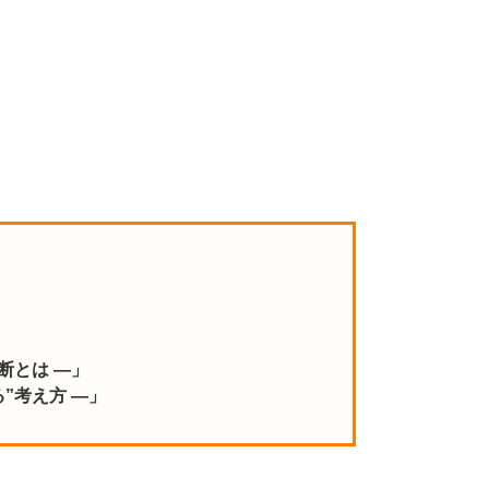
断とは ―」
”考え方 ―」