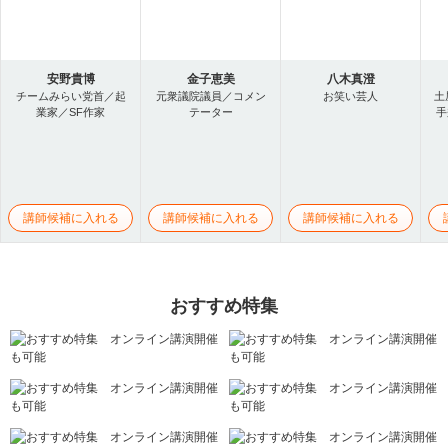
安野貴博
金子恵美
八木真澄
チームみらい党首／起
元衆議院議員／コメン
お笑い芸人
土
業家／SF作家
テーター
手
講師候補に入れる
講師候補に入れる
講師候補に入れる
おすすめ特集