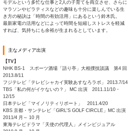
モデルという多忙な仕事と2人の子育てを両立させ、さらに
マラソンやピラティスなどの趣味も十分に楽しんでいる生
き方の秘訣は「時間の有効活用」にあるという鈴木氏。
最新家電の活用などによって時間を短縮しストレスを軽減
すれば、気持ちにも余裕が生まれるとしています。
主なメディア出演
【
TV】
NHK BS-1 スポーツ酒場「語り亭」大相撲技談議 第4 回
2013.8/11
フジテレビ「テレビシャカイ実験あすなろラボ」 2013.7/14
TBS「私の何がイケないの？」 MC 出演 2011.11/10・
12/15
日本テレビ「マイノリティリポート」 2011.4/20
KBS 京都・サンテレビ「GIRL’S GOLF CIRCLE」MC 出演
2011/4 月～ 10 月
東海テレビドラマ「天使の代理人」メインビジュアル