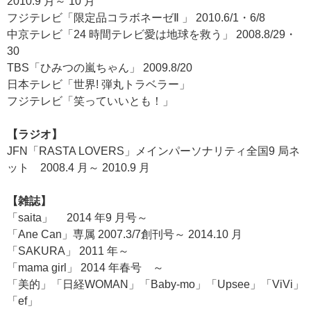
2010.9 月～ 10 月
フジテレビ「限定品コラボネーゼⅡ 」 2010.6/1・6/8
中京テレビ「24 時間テレビ愛は地球を救う」 2008.8/29・
30
TBS「ひみつの嵐ちゃん」 2009.8/20
日本テレビ「世界! 弾丸トラベラー」
フジテレビ「笑っていいとも！」
【ラジオ】
JFN「RASTA LOVERS」メインパーソナリティ全国9 局ネ
ット 2008.4 月～ 2010.9 月
【雑誌】
「saita」 2014 年9 月号～
「Ane Can」専属 2007.3/7創刊号～ 2014.10 月
「SAKURA」 2011 年～
「mama girl」 2014 年春号 ～
「美的」「日経WOMAN」「Baby-mo」「Upsee」「ViVi」
「ef」