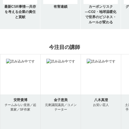
最新CSR事情―共存
有害連鎖
カーボンリスク
グ
を考える企業の責任
―CO2・地球温暖化
と貢献
で世界のビジネス・
ルールが変わる
今注目の講師
安野貴博
金子恵美
八木真澄
チームみらい党首／起
元衆議院議員／コメン
お笑い芸人
土
業家／SF作家
テーター
手