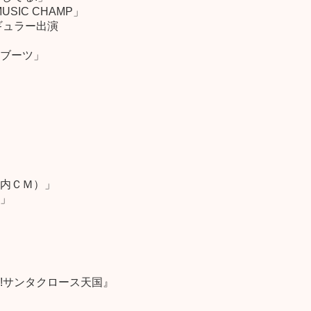
USIC CHAMP」
ギュラー出演
ブーツ」
内ＣＭ）」
」
!サンタクロース天国』