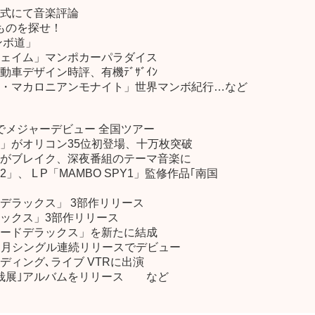
式にて音楽評論
ものを探せ！
ンボ道」
ェイム」マンポカーパラダイス
車デザイン時評、有機ﾃﾞｻﾞｲﾝ
・マカロニアンモナイト」世界マンボ紀行…など
でメジャーデビュー 全国ツアー
」がオリコン35位初登場、十万枚突破
がブレイク、深夜番組のテーマ音楽に
、 L P「MAMBO SPY1」監修作品｢南国
デラックス」 3部作リリース
ックス」3部作リリース
ードデラックス」を新たに結成
ケ月シングル連続リリースでデビュー
ィング､ライブ VTRに出演
栽展｣アルバムをリリース など