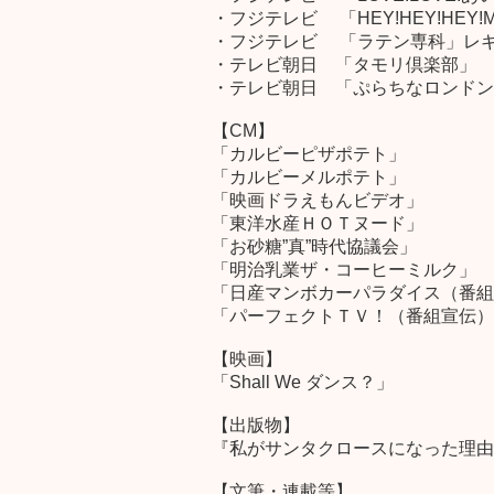
・フジテレビ 「HEY!HEY!HEY!M
・フジテレビ 「ラテン専科」レ
・テレビ朝日 「タモリ倶楽部」
・テレビ朝日 「ぷらちなロンドン
【CM】
「カルビーピザポテト」
「カルビーメルポテト」
「映画ドラえもんビデオ」
「東洋水産ＨＯＴヌード」
「お砂糖”真”時代協議会」
「明治乳業ザ・コーヒーミルク」
「日産マンボカーパラダイス（番組
「パーフェクトＴＶ！（番組宣伝）
【映画】
「Shall We ダンス？」
【出版物】
『私がサンタクロースになった理由
【文筆・連載等】