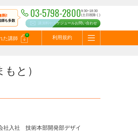
03-5798-2800
9:30~18:30
(土日祝除く)
講演料やスケジュールお問い合わせ
0
利用規約
れた講師
はじめての方へ
お問合わせ
テーマ一覧
よくある質問
お客様の声
お知らせ
講師登録のお申込みついて
メールマガジン
メルマガバックナンバー
スピーカーズブログ
まもと）
会社入社 技術本部開発部デザイ