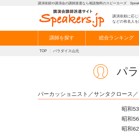
講演依頼や講演会の講師派遣なら相談無料のスピーカーズ Speaker
講演依頼に応じ
などの有名人を
講師を探す
総合ランキング
TOP
パラダイス山元
パラ
パーカッショニスト／サンタクロース／
昭和5
昭和5
昭和6