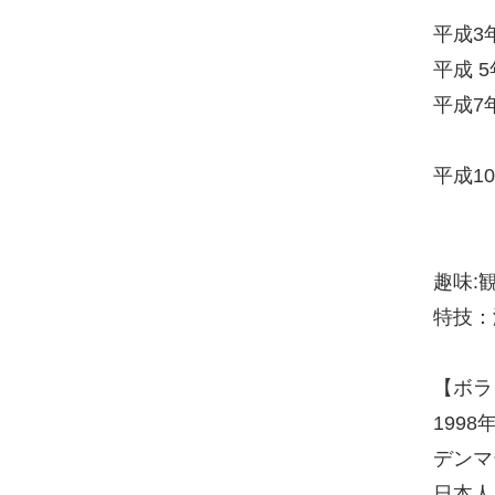
平成3
平成 5
平成7
平成1
趣味:
特技：
【ボラ
199
デンマ
日本人