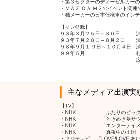
・第３セクターのディーゼルカーの
・ＭＡＺ ＤＡ Ｍ２のイペント関連
・独メーカーの日本仕様車のインテ
【マン盆栽】
９３年３月２５日～３０日
９３年７月２８日～８月２日
９８年９月１ ９日～１０月４日
９９年５月
主なメディア出演実
【TV】
・NHK 「ふたりのビッグ
・NHK 「ときめき夢サウ
・NHK 「エンターテイメ
・NHK 「真夜中の王国
・フジテレビ 「LOVE!LOVE!あ