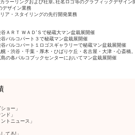
カラーリングおよび社章､社名ロゴ等のグラフィックデザイン
のデザイン業務
リア・スタイリングの先行開発業務
渋谷ＡＲＴ ＷＡＤ’Ｓで秘蔵大マン盆栽展開催
渋谷バルコパート３で秘蔵マン盆栽展開催
渋谷バルコパート１ロゴスギャラリーで秘蔵マン盆栽展開催
札幌・渋谷・千葉・厚木・ひばりケ丘・名古屋・大津・心斎橋
広島の各パルコプックセンターにおいてマン盆栽展開催
績
ショー」
ンド」
ントニュース」
」
いしてる!」