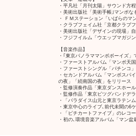
・平凡社「月刊太陽」サウンド方程
・美術出版社「美術手帳｣マンポな
・ ＦＭステーション「いばらのマ
・クラブフェイム社「京都クラブフ
・美術出版社「デザインの現場」自動
・フジフイルム「ウエッブマガジン
【音楽作品】
・｢東京パノラママンボボーイズ」
・ファーストアルバム「マンボ天国
・ファーストシングル「パチンコ」
・セカンドアルバム「マンボスパイ2」
の夜」「続南国の夜」をリリース
・監修演奏作品「東京ダンスホール
・監修作品「東京ビツグバンドデラ
・「パラダイス山元と東京ラテンム
・東京中心のライブ､前代未聞の6
・「ピチカートファイブ」のレコーデ
・初の､環境音楽アルバム「マン盆