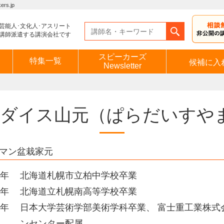
s.jp
芸能人･文化人･アスリート
講師派遣する講演会社です
スピーカーズ
特集一覧
候補に入
Newsletter
ダイス山元
（ぱらだいすや
マン盆栽家元
3年
北海道札幌市立柏中学校卒業
6年
北海道立札幌南高等学校卒業
2年
日本大学芸術学部美術学科卒業、 富士重工業株式
ンセンター配属