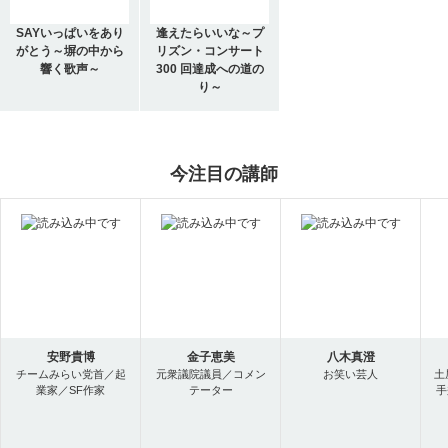
SAYいっぱいをあり
逢えたらいいな～プ
がとう～塀の中から
リズン・コンサート
響く歌声～
300 回達成への道の
り～
今注目の講師
安野貴博
金子恵美
八木真澄
チームみらい党首／起
元衆議院議員／コメン
お笑い芸人
土
業家／SF作家
テーター
手