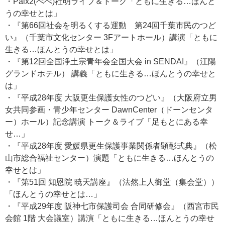
・Paix2(ぺぺ)社明ライブ＆トーク「ともに生きる…ほんと
うの幸せとは」
・『第66回社会を明るくする運動 第24回千葉市民のつど
い』（千葉市文化センター 3Fアートホール）講演「ともに
生きる…ほんとうの幸せとは」
・『第12回全国浄土宗青年会全国大会 in SENDAI』（江陽
グランドホテル） 講義「ともに生きる…ほんとうの幸せと
は」
・『平成28年度 大阪更生保護女性のつどい』（大阪府立男
女共同参画・青少年センター DawnCenter（ドーンセンタ
ー）ホール）記念講演 トーク＆ライブ「足もとにある幸
せ…」
・『平成28年度 愛媛県更生保護事業関係者顕彰式典』（松
山市総合福祉センター）演題「ともに生きる…ほんとうの
幸せとは」
・『第51回 知恩院 暁天講座』（法然上人御堂（集会堂））
「ほんとうの幸せとは…」
・『平成29年度 阪神七市保護司会 合同研修会』（西宮市民
会館 1階 大会議室）講演「ともに生きる…ほんとうの幸せ