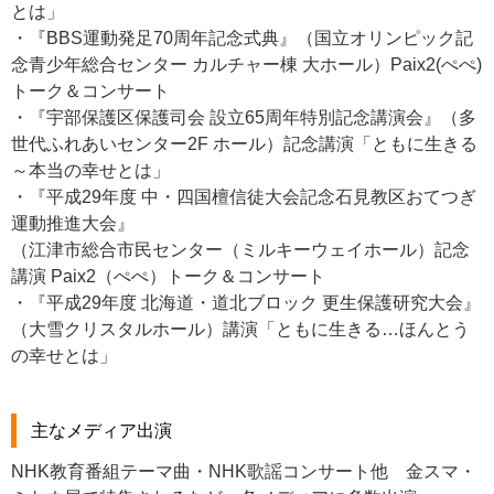
とは」
・『BBS運動発足70周年記念式典』（国立オリンピック記
念青少年総合センター カルチャー棟 大ホール）Paix2(ぺぺ)
トーク＆コンサート
・『宇部保護区保護司会 設立65周年特別記念講演会』（多
世代ふれあいセンター2F ホール）記念講演「ともに生きる
～本当の幸せとは」
・『平成29年度 中・四国檀信徒大会記念石見教区おてつぎ
運動推進大会』
（江津市総合市民センター（ミルキーウェイホール）記念
講演 Paix2（ぺぺ）トーク＆コンサート
・『平成29年度 北海道・道北ブロック 更生保護研究大会』
（大雪クリスタルホール）講演「ともに生きる…ほんとう
の幸せとは」
主なメディア出演
NHK教育番組テーマ曲・NHK歌謡コンサート他 金スマ・