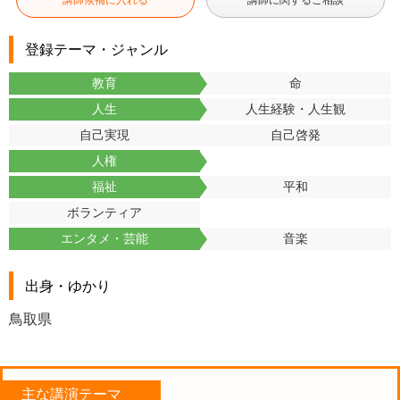
講師候補に入れる
講師に関するご相談
登録テーマ・ジャンル
教育
命
人生
人生経験・人生観
自己実現
自己啓発
人権
福祉
平和
ボランティア
エンタメ・芸能
音楽
出身・ゆかり
鳥取県
主な講演テーマ