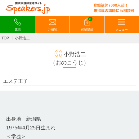
0
電話
ご相談
候補講師
メニュー
TOP
小野浩二
小野浩二
（おのこうじ）
エステ王子
出身地 新潟県
1975年4月25日生まれ
＜学歴＞