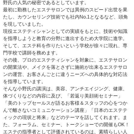
野氏の人気の秘密であるとしています。
最初に勤務したエステサロンでは異例のスピード出世を果
たし、カウンセリング技術でも社内No.1となるなど、頭角
を現していました。
現役エステティシャンとしての実績をもとに、技術や知識
を指導しようと教育の分野に進出するため大学院に進学。
そして、エステ科を作りたいという学校が徐々に現れ、専
門学校で講師を務めます。
その後、プロのエステティシャンを対象に、エステサロン
の開業法や、メイクを落とさずに施術が出来るエステサロ
ンの運営、お客さんごとに違うニーズへの具体的な対応法
を指導しています。
そんな小野氏の講演は、美容、アンチエイジング、健康、
体づくりなどの内容に及び、「若返り美顔術セミナー」
「美のトップセールスが語るお客様＆スタッフの心をつか
んで離さないコミュニケーション講座」「日本のエステテ
ィックの現状と将来」などのテーマを話してくれます。ま
た、フォーラム、セミナー、トークショーでの開催もOK！
エステの指導者として評価されているのは、素晴らしい人