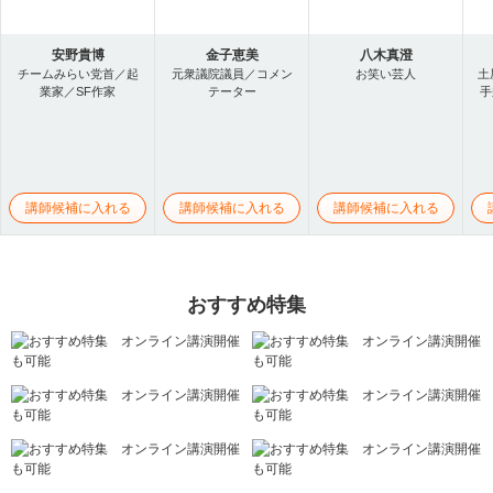
安野貴博
金子恵美
八木真澄
チームみらい党首／起
元衆議院議員／コメン
お笑い芸人
土
業家／SF作家
テーター
手
講師候補に入れる
講師候補に入れる
講師候補に入れる
おすすめ特集