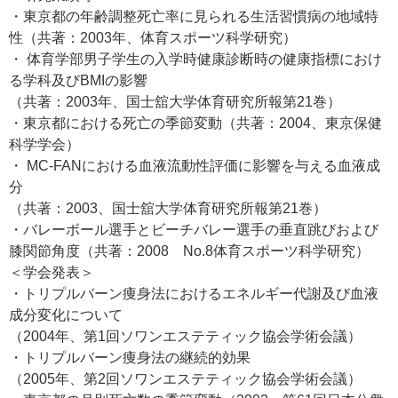
・東京都の年齢調整死亡率に見られる生活習慣病の地域特
性（共著：2003年、体育スポーツ科学研究）
・ 体育学部男子学生の入学時健康診断時の健康指標におけ
る学科及びBMIの影響
（共著：2003年、国士舘大学体育研究所報第21巻）
・東京都における死亡の季節変動（共著：2004、東京保健
科学学会）
・ MC-FANにおける血液流動性評価に影響を与える血液成
分
（共著：2003、国士舘大学体育研究所報第21巻）
・バレーボール選手とビーチバレー選手の垂直跳びおよび
膝関節角度（共著：2008 No.8体育スポーツ科学研究）
＜学会発表＞
・トリプルバーン痩身法におけるエネルギー代謝及び血液
成分変化について
（2004年、第1回ソワンエステティック協会学術会議）
・トリプルバーン痩身法の継続的効果
（2005年、第2回ソワンエステティック協会学術会議）