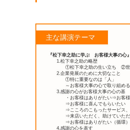
主な講演テーマ
『松下幸之助に学ぶ お客様大事の心
1.松下幸之助の略歴
①松下幸之助の生い立ち ②
2.企業発展のために大切なこと
①特に重要なのは「人」
～お客様大事の心で取り組め
3.感謝の心がお客様大事の心の基
・お客様はありがたい⇒お客
⇒お客様に喜んでもらいたい
⇒こころのこもったサービス
⇒来店いただく、助けていた
⇒お客様はありがたい（循環
4.感謝の心を表す