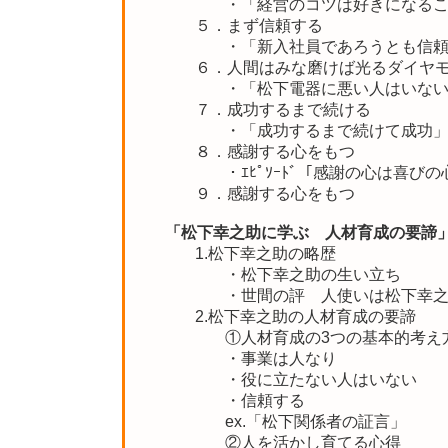
・「経営のコツは好きになる
５．まず信頼する
・「新入社員であろうとも信
６．人間はみな磨けば光るダイヤ
・「松下電器に悪い人はいな
７．成功するまで続ける
・「成功するまで続けて成功
８．感謝する心をもつ
・ｴﾋﾟｿｰﾄﾞ「感謝の心は喜び
９．感謝する心をもつ
「松下幸之助に学ぶ 人材育成の要諦
1.松下幸之助の略歴
・松下幸之助の生い立ち
・世間の評 人使いは松下幸
2.松下幸之助の人材育成の要諦
①人材育成の3つの基本的考え
・事業は人なり
・役に立たない人はいない
・信頼する
ex.「松下関係者の証言」
②人を活かし育てる心得