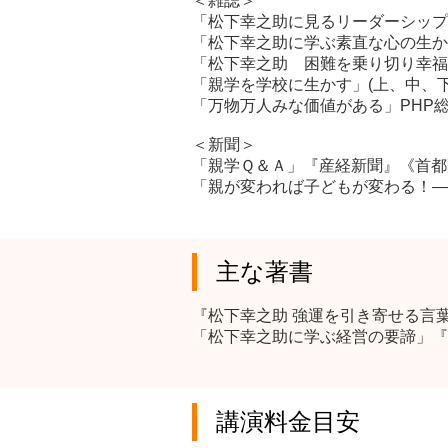
＜雑誌＞
「松下幸之助に見るリーダーシップの
「松下幸之助に学ぶ素直な心の生か
「松下幸之助 困難を乗り切り幸福を
「親学を学校に生かす」(上、中、下)
「万物万人みな価値がある」PHP総
＜新聞＞
「親学Ｑ＆Ａ」『産経新聞』《首都
「親が変われば子どもが変わる！―
主な著書
『松下幸之助 強運を引き寄せる言
「松下幸之助に学ぶ経営の要諦」『
講演料金目安