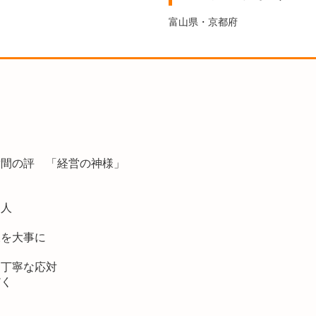
富山県・京都府
』
世間の評 「経営の神様」
る人
様を大事に
、丁寧な応対
だく
）