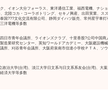
ク、イオン大分フォーラス、東洋通信工業、福西電機、ナショ
会、北陸コカ・コーラボトリング、セキノ興産、出田実業、ス
泰国???文化交流有限公司、静岡ダイハツ販売、常州星宇車灯
三洋電機等多数
四日市青年会議所、ライオンズクラブ、十里香股?公司中国商
製造業研究センター、英知ワールドアカデミー、大阪建設機械
議所、刈谷青年会議所、大阪府泉南市信達小学校ＰＴＡ、ソウ
立政治大学(台湾)、淡江大学日文系与日文系系友会(台湾)、大葉大
経済大学等多数