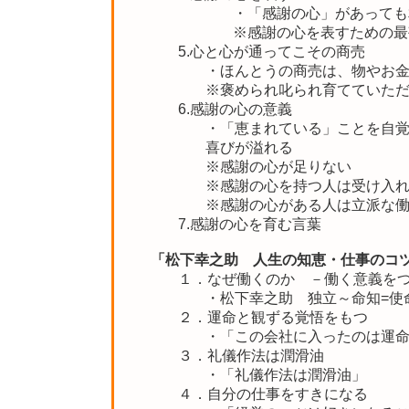
・「感謝の心」があっても
※感謝の心を表すための最
5.心と心が通ってこその商売
・ほんとうの商売は、物やお
※褒められ叱られ育てていた
6.感謝の心の意義
・「恵まれている」ことを自
喜びが溢れる
※感謝の心が足りない
※感謝の心を持つ人は受け入
※感謝の心がある人は立派な
7.感謝の心を育む言葉
「松下幸之助 人生の知恵・仕事のコ
１．なぜ働くのか －働く意義を
・松下幸之助 独立～命知=使
２．運命と観ずる覚悟をもつ
・「この会社に入ったのは運
３．礼儀作法は潤滑油
・「礼儀作法は潤滑油」
４．自分の仕事をすきになる