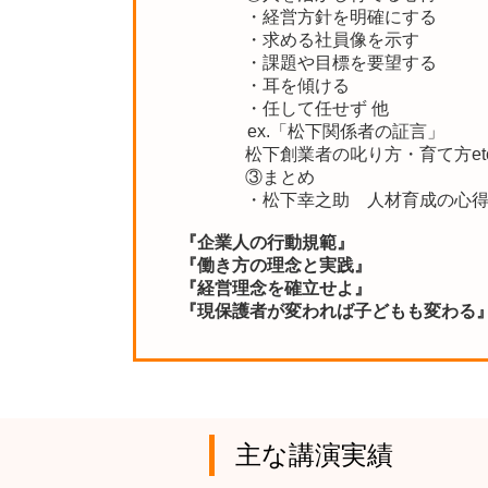
・経営方針を明確にする
・求める社員像を示す
・課題や目標を要望する
・耳を傾ける
・任して任せず 他
ex.「松下関係者の証言」
松下創業者の叱り方・育て方et
③まとめ
・松下幸之助 人材育成の心
『企業人の行動規範』
『働き方の理念と実践』
『経営理念を確立せよ』
『現保護者が変われば子どもも変わる
主な講演実績