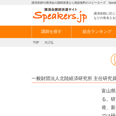
講演依頼や講演会の講師派遣なら相談無料のスピーカーズ Speaker
講演依頼に応じ
などの有名人を
講師を探す
総合ランキング
TOP
大江弘
一般財団法人北陸経済研究所 主任研究
富山県
る。研
発、新
では研