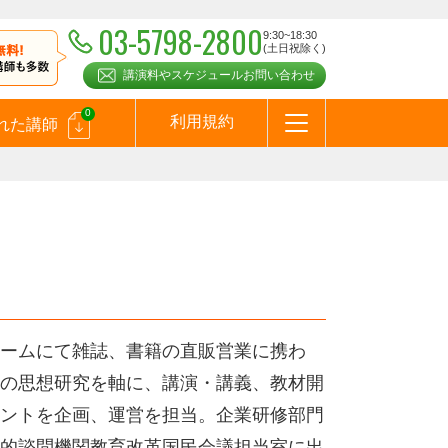
03-5798-2800
9:30~18:30
(土日祝除く)
講演料やスケジュールお問い合わせ
0
利用規約
れた講師
はじめての方へ
お問合わせ
テーマ一覧
よくある質問
お客様の声
お知らせ
講師登録のお申込みついて
メールマガジン
メルマガバックナンバー
スピーカーズブログ
ームにて雑誌、書籍の直販営業に携わ
の思想研究を軸に、講演・講義、教材開
ントを企画、運営を担当。企業研修部門
的諮問機関教育改革国民会議担当室に出