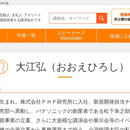
s.jp
芸能人･文化人･アスリート
講師派遣する講演会社です
スピーカーズ
特集一覧
候補に入
Newsletter
大江弘
（おおえひろし）
員
生まれ。株式会社ＰＨＰ研究所に入社、新規開発担当チ
究部へ異動し、パナソニックの創業者である松下幸之助
規事業の立案、さらに大規模な講演会や展示会等のイベ
修の企画立案から事務運営まで担う。小渕総理大臣の私