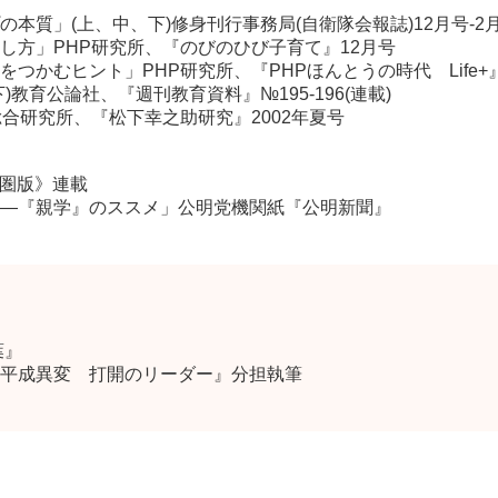
本質」(上、中、下)修身刊行事務局(自衛隊会報誌)12月号-2
し方」PHP研究所、『のびのひび子育て』12月号
つかむヒント」PHP研究所、『PHPほんとうの時代 Life+』
教育公論社、『週刊教育資料』№195-196(連載)
合研究所、『松下幸之助研究』2002年夏号
圏版》連載
―『親学』のススメ」公明党機関紙『公明新聞』
葉』
平成異変 打開のリーダー』分担執筆