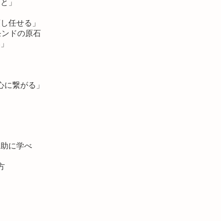
こと」
頼し任せる」
モンドの原石
い」
」
の心に繋がる」
」
之助に学べ
方