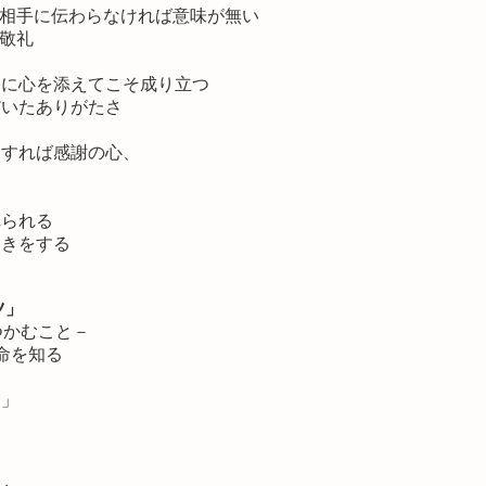
相手に伝わらなければ意味が無い
敬礼
金に心を添えてこそ成り立つ
だいたありがたさ
覚すれば感謝の心、
れられる
働きをする
ツ」
つかむこと－
命を知る
命」