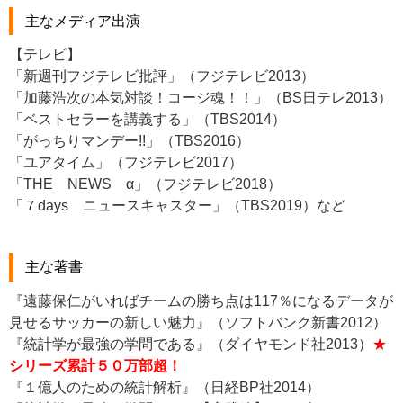
主なメディア出演
【テレビ】
「新週刊フジテレビ批評」（フジテレビ2013）
「加藤浩次の本気対談！コージ魂！！」（BS日テレ2013）
「ベストセラーを講義する」（TBS2014）
「がっちりマンデー!!」（TBS2016）
「ユアタイム」（フジテレビ2017）
「THE NEWS α」（フジテレビ2018）
「７days ニュースキャスター」（TBS2019）など
主な著書
『遠藤保仁がいればチームの勝ち点は117％になるデータが
見せるサッカーの新しい魅力』（ソフトバンク新書2012）
『統計学が最強の学問である』（ダイヤモンド社2013）
★
シリーズ累計５０万部超！
『１億人のための統計解析』（日経BP社2014）