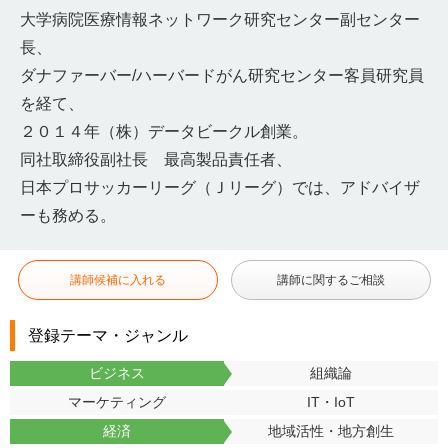
大学病院医療情報ネットワーク研究センター副センター
長、
ダナファーバー/ハーバードがん研究センター客員研究員
を経て、
２０１４年（株）データビークル創業。
同社取締役副社長 最高製品責任者、
日本プロサッカーリーグ（Ｊリーグ）では、アドバイザ
ーも務める。
講師候補に入れる
講師に関するご相談
登録テーマ・ジャンル
ビジネス
組織論
マーケティング
IT・IoT
経済
地域活性・地方創生