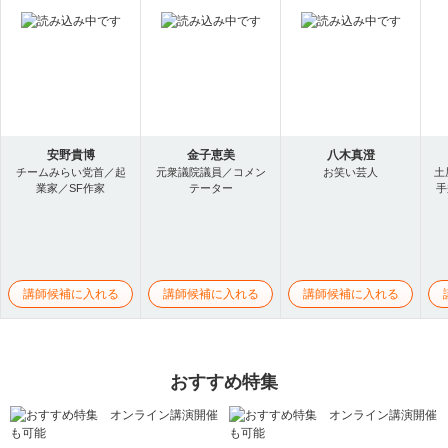
安野貴博
金子恵美
八木真澄
チームみらい党首／起
元衆議院議員／コメン
お笑い芸人
土
業家／SF作家
テーター
手
講師候補に入れる
講師候補に入れる
講師候補に入れる
おすすめ特集