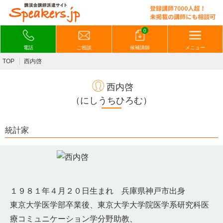
0
電話
ご相談
候補講師
メニュー
TOP
西内啓
西内啓
（にしうちひろむ）
統計家
１９８１年４月２０日生まれ 兵庫県神戸市出身
東京大学医学部卒業後、東京大学大学院医学系研究科医
療コミュニケーション学分野助教、