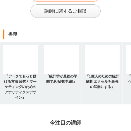
講師に関するご相談
書籍
『データでもっと儲
『統計学が最強の学
『1億人のための統計
『
ける方法 経営とマー
問である[数学編]』
解析 エクセルを最強
う
ケティングのための
の武器にする』
アナリティクスデザ
イン』
今注目の講師