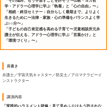
「その悩み、もう手放すことを許そう〜仏教・ヨガ哲
学・アドラー心理学に学ぶ「執着」と「心の自由」〜」
「相続・終活セミナー：自分らしく最期まで、よりよく
生きるために〜法律・家族・心の準備をバランスよく学
ぶ○○分〜」
「子どもの自己肯定感を高める子育て〜児童相談所元弁
護士が伝える、アドラー心理学に学ぶ「言葉かけ」と
「環境づくり」〜」
肩書き
弁護士／宇宙天気キャスター／防災士／アロマテラピーイ
ンストラクター
講演内容
「実践的ハラスメント研修：見て見ぬふりはもう許されな