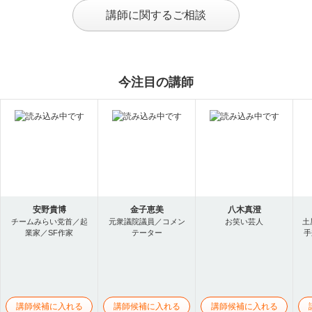
講師に関するご相談
今注目の講師
安野貴博
金子恵美
八木真澄
チームみらい党首／起
元衆議院議員／コメン
お笑い芸人
土
業家／SF作家
テーター
手
講師候補に入れる
講師候補に入れる
講師候補に入れる