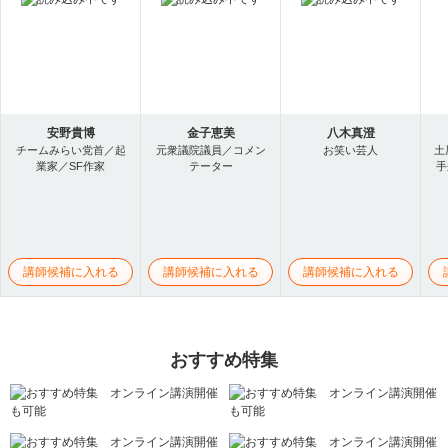
安野貴博
金子恵美
八木真澄
チームみらい党首／起
元衆議院議員／コメン
お笑い芸人
土
業家／SF作家
テーター
手
講師候補に入れる
講師候補に入れる
講師候補に入れる
おすすめ特集