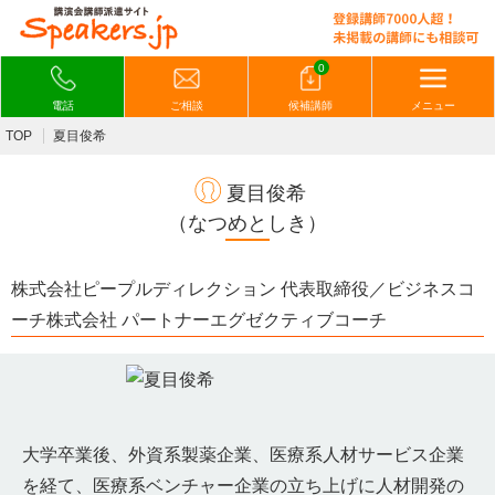
0
電話
ご相談
候補講師
メニュー
TOP
夏目俊希
夏目俊希
（なつめとしき）
株式会社ピープルディレクション 代表取締役／ビジネスコ
ーチ株式会社 パートナーエグゼクティブコーチ
大学卒業後、外資系製薬企業、医療系人材サービス企業
を経て、医療系ベンチャー企業の立ち上げに人材開発の