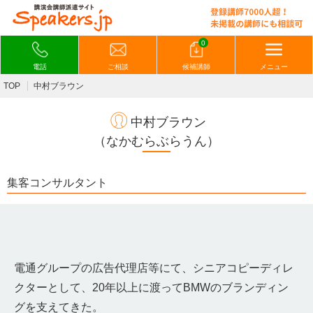
0
電話
ご相談
候補講師
メニュー
TOP
中村ブラウン
中村ブラウン
（なかむらぶらうん）
集客コンサルタント
電通グループの広告代理店等にて、シニアコピーディレ
クターとし
て、20年以上に渡ってBMWのブランディン
グを支えてきた。