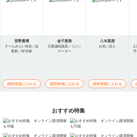
安野貴博
金子恵美
八木真澄
チームみらい党首／起
元衆議院議員／コメン
お笑い芸人
土
業家／SF作家
テーター
手
講師候補に入れる
講師候補に入れる
講師候補に入れる
おすすめ特集