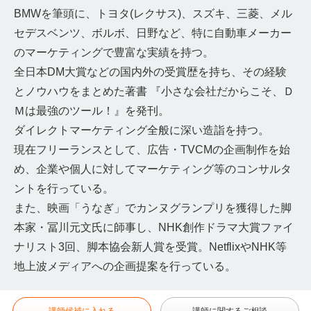
BMWを筆頭に、トヨタ(レクサス)、スズキ、三菱、メル
セデス
ベンツ、ボルボ、日野など、特に自動車メーカー
のマーケティングで豊富な実績を持つ。
全日本DM大賞などの国内外の受賞歴を持ち、その経験
とノウハウ
をまとめた著書 『小さな会社だからこそ、Ｄ
Ｍは最強のツール！』を発刊。
ダイレクトマーケティング全般に深い造詣を持つ。
現在フリーランスとして、広告・TVCMの企画制作を始
め、企業や個人に対してマーケティング等のコンサルタ
ントを行ってい
る。
また、映画「うなぎ」でカンヌグランプリを獲得した脚
本家・冨川
元文氏に師事し、NHK創作ドラマ大賞ファイ
ナリスト3回、脚本協会新人賞を受賞
。NetflixやNHK等
地上波メディアへの企画提案を行ってい
る。