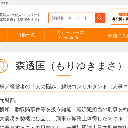
s.jp
芸能人･文化人･アスリート
講師派遣する講演会社です
スピーカーズ
特集一覧
候補に入
Newsletter
森透匡
（もりゆきまさ）
事／経営者の「人の悩み」解決コンサルタント（人事コ
元警部。
横領、贈収賄事件等を扱う知能・経済犯担当の刑事を約
大震災を契機に独立し、刑事が職務上体得したスキル、
に寄与することを目的とし、一般社団法人日本刑事技術