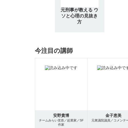
元刑事が教える ウ
ソと心理の見抜き
方
今注目の講師
安野貴博
金子恵美
チームみらい党首／起業家／SF
元衆議院議員／コメンテ
作家