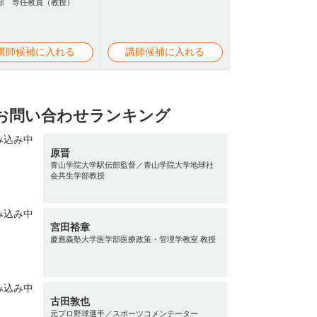
部 専任教員（教授）
講師候補に入れる
講師候補に入れる
お問い合わせランキング
原晋
青山学院大学駅伝部監督／青山学院大学地球社
会共生学部教授
宮田裕章
慶應義塾大学医学部医療政策・管理学教室 教授
古田敦也
元プロ野球選手／スポーツコメンテーター