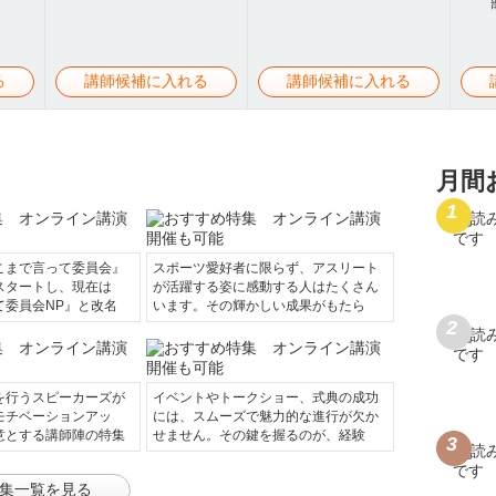
る
講師候補に入れる
講師候補に入れる
月間
こまで言って委員会』
スポーツ愛好者に限らず、アスリート
スタートし、現在は
が活躍する姿に感動する人はたくさん
て委員会NP』と改名
います。その輝かしい成果がもたら
を行うスピーカーズが
イベントやトークショー、式典の成功
モチベーションアッ
には、スムーズで魅力的な進行が欠か
意とする講師陣の特集
せません。その鍵を握るのが、経験
集一覧を見る