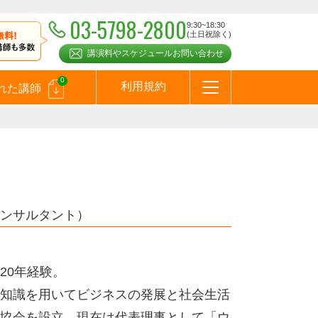
03-5798-2800
9:30~18:30
(土日祝除く)
講演料やスケジュールお問い合わせ
0
利用規約
れた講師
はじめての方へ
お問合わせ
テーマ一覧
よくある質問
お客様の声
お知らせ
講師登録のお申込みついて
メールマガジン
メルマガバックナンバー
スピーカーズブログ
ンサルタント）
20年経験。
知識を用いてビジネスの発展と社会生活
協会を設立、現在は代表理事として「ウ