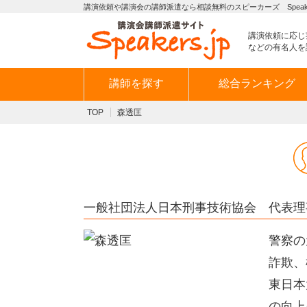
講演依頼や講演会の講師派遣なら相談無料のスピーカーズ Speaker
講演依頼に応じ
などの有名人を
講師を探す
総合ランキング
TOP
森透匡
一般社団法人日本刑事技術協会 代表理
警察の
詐欺、
東日本
の向上