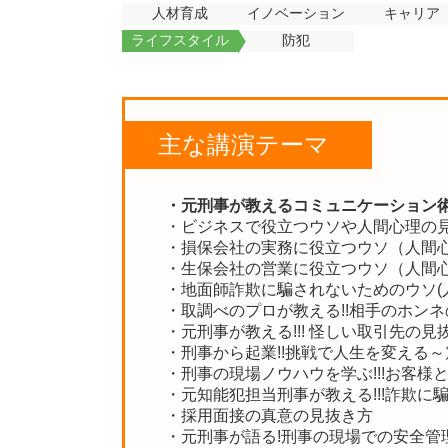
人材育成
イノベーション
キャリア
ライフスタイル
防犯
主な講演テーマ
・元刑事が教えるコミュニケーション術
・ビジネスで役立つウソや人間心理の
・損保会社の実務に役立つウソ（人間
・生保会社の営業に役立つウソ（人間
・地面師詐欺に騙されないためのウソ(
・取調べのプロが教える!!相手のホン
・元刑事が教える!!! 怪しい取引先の見
・刑事から起業!!挑戦で人生を変える
・刑事の現場ノウハウを学ぶ!!!お客様
・元知能犯担当刑事が教える!!!詐欺に
・採用面接の真意の見抜き方
・元刑事が語る!刑事の現場での安全管