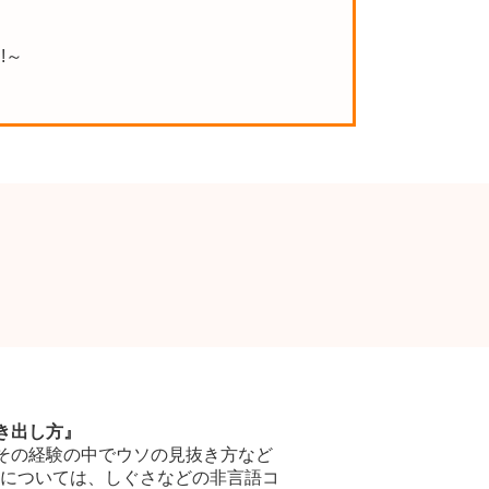
!～
き出し方』
。その経験の中でウソの見抜き方など
については、しぐさなどの非言語コ