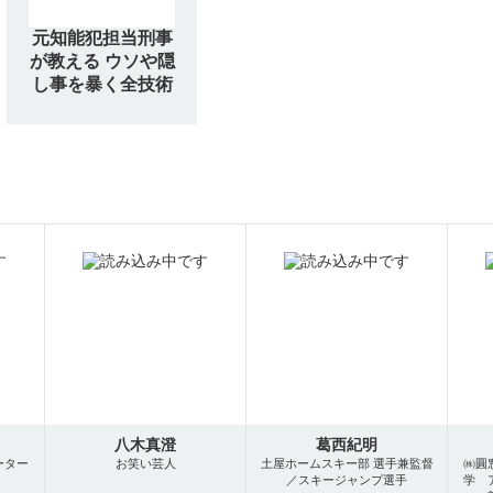
元知能犯担当刑事
が教える ウソや隠
し事を暴く全技術
八木真澄
葛西紀明
ーター
お笑い芸人
土屋ホームスキー部 選手兼監督
㈱圓
／スキージャンプ選手
学 