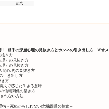
起業
!! 相手の深層心理の見抜き方とホンネの引き出し方 ※オ
見抜き方
心理）の見抜き方
心理）の見抜き方
人間心理)の見抜き方
ネの引き出し方
抜き方
～震災で感じた生きる意味～
との信頼関係の築き方
騙されない方法
理術～死ぬかもしれない!危機回避の極意～