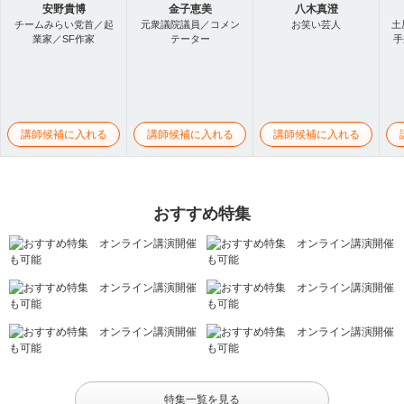
安野貴博
金子恵美
八木真澄
チームみらい党首／起
元衆議院議員／コメン
お笑い芸人
土
業家／SF作家
テーター
手
講師候補に入れる
講師候補に入れる
講師候補に入れる
おすすめ特集
特集一覧を見る