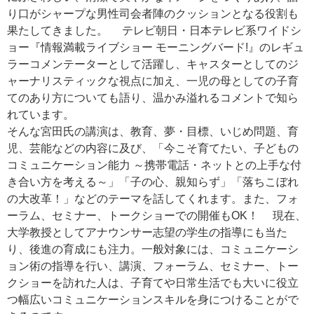
り口がシャープな男性司会者陣のクッションとなる役割も
果たしてきました。 テレビ朝日・日本テレビ系ワイドシ
ョー『情報満載ライブショー モーニングバード!』のレギュ
ラーコメンテーターとして活躍し、キャスターとしてのジ
ャーナリスティックな視点に加え、一児の母としての子育
てのあり方についても語り、温かみ溢れるコメントで知ら
れています。
そんな宮田氏の講演は、教育、夢・目標、いじめ問題、育
児、芸能などの内容に及び、「今こそ育てたい、子どもの
コミュニケーション能力 ～携帯電話・ネットとの上手な付
き合い方を考える～」「子の心、親知らず」「落ちこぼれ
の大改革！」などのテーマを話してくれます。また、フォ
ーラム、セミナー、トークショーでの開催もOK！ 現在、
大学教授としてアナウンサー志望の学生の指導にも当た
り、後進の育成にも注力。一般対象には、コミュニケーシ
ョン術の指導を行い、講演、フォーラム、セミナー、トー
クショーを訪れた人は、子育てや日常生活でも大いに役立
つ幅広いコミュニケーションスキルを身につけることがで