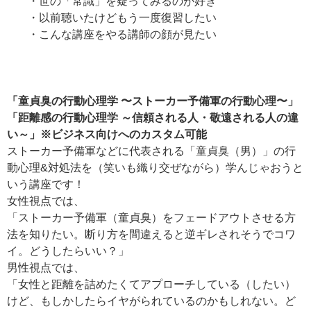
・世の「常識」を疑ってみるのが好き
・以前聴いたけどもう一度復習したい
・こんな講座をやる講師の顔が見たい
「童貞臭の行動心理学 〜ストーカー予備軍の行動心理〜」
「
距離感の行動心理学 ～信頼される人・敬遠される人の違
い～
」※ビジネス向けへのカスタム可能
ストーカー予備軍などに代表される「童貞臭（男）」の行
動心理&対処法を（笑いも織り交ぜながら）学んじゃおうと
いう講座です！
女性視点では、
「ストーカー予備軍（童貞臭）をフェードアウトさせる方
法を知りたい。断り方を間違えると逆ギレされそうでコワ
イ。どうしたらいい？」
男性視点では、
「女性と距離を詰めたくてアプローチしている（したい）
けど、もしかしたらイヤがられているのかもしれない。ど