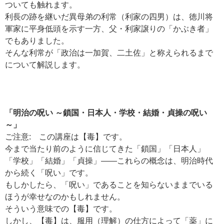
ついても触れます。
利長の跡を継いだ異母弟の利常（利家の四男）は、徳川将
軍家に平身低頭を示す一方、父・利家譲りの「かぶき者」
でもありました。
そんな利常が「政治は一加賀、二土佐」と称えられるまで
について解説します。
「明治の呪い ～鎖国・日本人・学校・結婚・貞操の呪い
～」
ご注意: この講座は【毒】です。
今まで当たり前のように信じてきた「鎖国」「日本人」
「学校」「結婚」「貞操」――これらの概念は、明治時代
から続く「呪い」です。
もしかしたら、「呪い」であることを知らないままでいる
ほうが幸せなのかもしれません。
そういう意味での【毒】です。
しかし、【毒】は、服用（理解）の仕方によって「薬」に