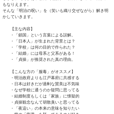
もなりえます。
そんな「明治の呪い」を（笑いも織り交ぜながら）解き明
かしていきます。
【主な内容】
・「鎖国」という言葉による誤解。
・「日本人」が生まれた背景とは？
・「学校」は何の目的で作られた？
・「結婚」には母系と父系がある！
・「貞操」が推奨された真の理由。
【こんな方の「服毒」がオススメ】
・明治政府よりも江戸幕府に共感する
・日本は好きだが過剰な賛美は不気味
・なぜ学校に通うのか疑問に思ってる
・結婚制度もしくは「家族」に懐疑的
・貞操観念なんて胡散臭いと思ってる
・「夜這い」の本来の意味を知りたい