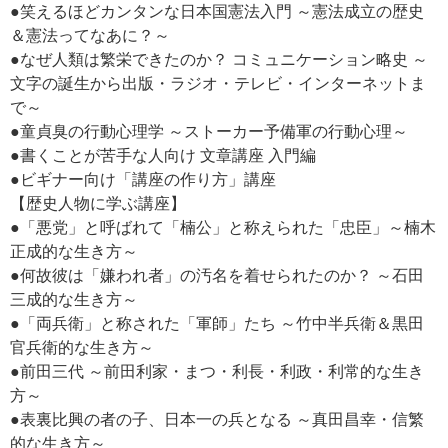
●笑えるほどカンタンな日本国憲法入門 ～憲法成立の歴史
＆憲法ってなあに？～
●なぜ人類は繁栄できたのか？ コミュニケーション略史 ～
文字の誕生から出版・ラジオ・テレビ・インターネットま
で～
●童貞臭の行動心理学 ～ストーカー予備軍の行動心理～
●書くことが苦手な人向け 文章講座 入門編
●ビギナー向け「講座の作り方」講座
【歴史人物に学ぶ講座】
●「悪党」と呼ばれて「楠公」と称えられた「忠臣」～楠木
正成的な生き方～
●何故彼は「嫌われ者」の汚名を着せられたのか？ ～石田
三成的な生き方～
●「両兵衛」と称された「軍師」たち ～竹中半兵衛＆黒田
官兵衛的な生き方～
●前田三代 ～前田利家・まつ・利長・利政・利常的な生き
方～
●表裏比興の者の子、日本一の兵となる ～真田昌幸・信繁
的な生き方～