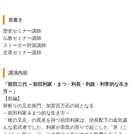
肩書き
歴史セミナー講師
仏教セミナー講師
ストーカー対策講師
文章セミナー講師
講演内容
「前田三代 ～前田利家・まつ・利長・利政・利常的な生き
方～」
【前編】
笄斬りの又左衛門、加賀百万石の祖となる
～前田利家＆まつ的な生き方～
「槍の又左」の異名を持つ前田利家は、信長配下の血気盛
んな若武者でした。利家が若気の至りで起こした「笄（こ