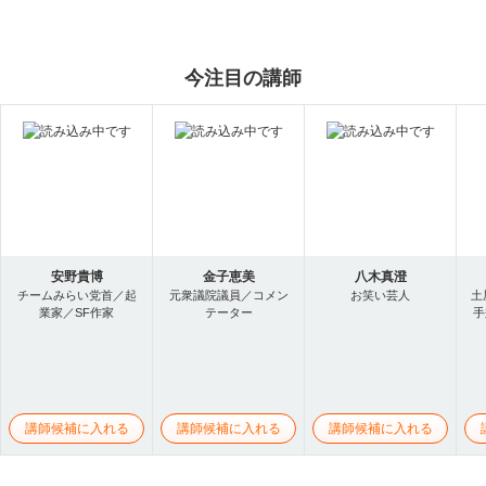
今注目の講師
安野貴博
金子恵美
八木真澄
チームみらい党首／起
元衆議院議員／コメン
お笑い芸人
土
業家／SF作家
テーター
手
講師候補に入れる
講師候補に入れる
講師候補に入れる