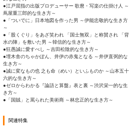
●江戸屈指の出版プロデューサー 歌麿・写楽の仕掛け人 ～
蔦屋重三郎的な生き方～
●「ついでに」日本地図を作った男 ～伊能忠敬的な生き方
～
●「股くぐり」をあざ笑われ 「国士無双」と称賛され 「背
水の陣」を敷いた男 ～韓信的な生き方～
●狂愚誠に愛すべし ～吉田松陰的な生き方～
●埋木舎のちゃかぽん、井伊の赤鬼となる ～井伊直弼的な
生き方～
●誠に変なもの也 之も命（めい）といふものか ～山本五十
六的な生き方～
●ゼロからわかる『論語と算盤』表と裏 ～渋沢栄一的な生
き方～
●「国賊」と罵られた美術商 ～林忠正的な生き方～
関連特集