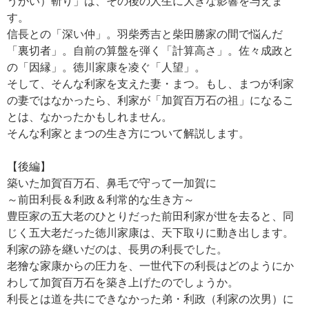
うがい）斬り」は、その後の人生に大きな影響を与えま
す。
信長との「深い仲」。羽柴秀吉と柴田勝家の間で悩んだ
「裏切者」。自前の算盤を弾く「計算高さ」。佐々成政と
の「因縁」。徳川家康を凌ぐ「人望」。
そして、そんな利家を支えた妻・まつ。もし、まつが利家
の妻ではなかったら、利家が「加賀百万石の祖」になるこ
とは、なかったかもしれません。
そんな利家とまつの生き方について解説します。
【後編】
築いた加賀百万石、鼻毛で守って一加賀に
～前田利長＆利政＆利常的な生き方～
豊臣家の五大老のひとりだった前田利家が世を去ると、同
じく五大老だった徳川家康は、天下取りに動き出します。
利家の跡を継いだのは、長男の利長でした。
老獪な家康からの圧力を、一世代下の利長はどのようにか
わして加賀百万石を築き上げたのでしょうか。
利長とは道を共にできなかった弟・利政（利家の次男）に