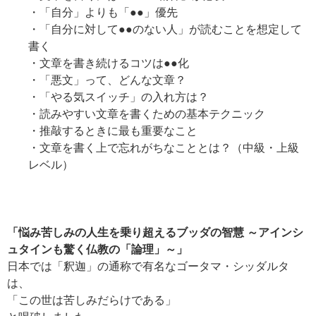
・「自分」よりも「●●」優先
・「自分に対して●●のない人」が読むことを想定して
書く
・文章を書き続けるコツは●●化
・「悪文」って、どんな文章？
・「やる気スイッチ」の入れ方は？
・読みやすい文章を書くための基本テクニック
・推敲するときに最も重要なこと
・文章を書く上で忘れがちなこととは？（中級・上級
レベル）
「悩み苦しみの人生を乗り超えるブッダの智慧 ～アインシ
ュタインも驚く仏教の「論理」～」
日本では「釈迦」の通称で有名なゴータマ・シッダルタ
は、
「この世は苦しみだらけである」