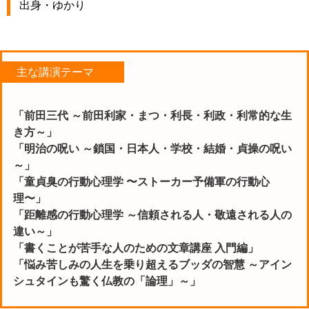
出身・ゆかり
主な講演テーマ
「前田三代 ～前田利家・まつ・利長・利政・利常的な生
き方～」
「明治の呪い ～鎖国・日本人・学校・結婚・貞操の呪い
～」
「童貞臭の行動心理学 〜ストーカー予備軍の行動心
理〜」
「距離感の行動心理学 ～信頼される人・敬遠される人の
違い～」
「書くことが苦手な人のための文章講座 入門編」
「悩み苦しみの人生を乗り超えるブッダの智慧 ～アイン
シュタインも驚く仏教の「論理」～」