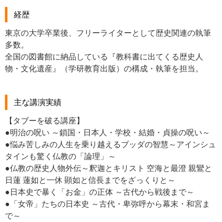
経歴
東京の大学卒業後、フリーライターとして歴史関連の執筆
多数。
全国の図書館に納品している『教科書に出てくる歴史人
物・文化遺産』（学研教育出版）の構成・執筆を担当。
主な講演実績
【タブーを破る講座】
●明治の呪い ～鎖国・日本人・学校・結婚・貞操の呪い～
●悩み苦しみの人生を乗り越えるブッダの智慧～アインシュ
タインも驚く仏教の「論理」～
●仏教の歴史人物外伝～釈迦とキリスト 空海と最澄 親鸞と
日蓮 蓮如と一休 顕如と信長までをざっくりと～
●日本史で暴く「お金」の正体 ～古代から戦後まで～
●「女帝」たちの日本史 ～古代・卑弥呼から幕末・和宮ま
で～