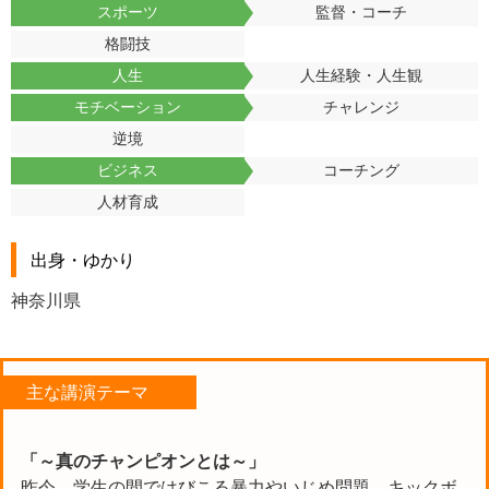
スポーツ
監督・コーチ
格闘技
人生
人生経験・人生観
モチベーション
チャレンジ
逆境
ビジネス
コーチング
人材育成
出身・ゆかり
神奈川県
主な講演テーマ
「～真のチャンピオンとは～」
昨今、学生の間ではびこる暴力やいじめ問題。キックボ