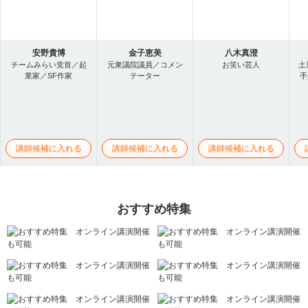
安野貴博
金子恵美
八木真澄
チームみらい党首／起
元衆議院議員／コメン
お笑い芸人
土
業家／SF作家
テーター
手
講師候補に入れる
講師候補に入れる
講師候補に入れる
おすすめ特集