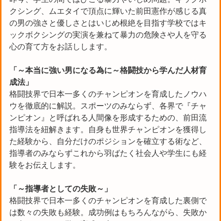
クシング、ムエタイで頂点に輝いた前田憲作が感じる真
の男の強さと優しさとはいじめ根絶を目指す学校ではキ
ックボクシングの実演を兼ねて暴力の危険さや人を守る
心の育て方をお話しします。
「～本当に強い男になる為に～格闘技から学んだ人材育
成法」
格闘技界で日本一多くのチャンピオンを育成したノウハ
ウを徹底的に解説。スポーツのみならず、各界で『チャ
ンピオン』と呼ばれる人間像を形成するための、前田流
指導法を紐解きます。自身も世界チャンピオンを獲得し
た経験から、自分だけのポジションを確立する術など、
指導者のみならずこれから羽ばたく社会人や学生にも経
験をお伝えします。
「～指導者としての失敗～」
格闘技界で日本一多くのチャンピオンを育成した裏側で
は数々の失敗も経験。成功例はもちろんながら、失敗か