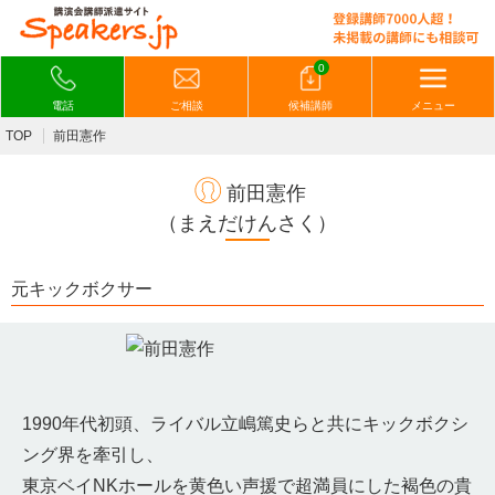
0
電話
ご相談
候補講師
メニュー
TOP
前田憲作
前田憲作
（まえだけんさく）
元キックボクサー
1990年代初頭、ライバル立嶋篤史らと共にキックボクシ
ング界を牽引し、
東京ベイNKホールを黄色い声援で超満員にした褐色の貴