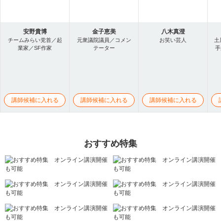
安野貴博
金子恵美
八木真澄
チームみらい党首／起
元衆議院議員／コメン
お笑い芸人
土
業家／SF作家
テーター
手
講師候補に入れる
講師候補に入れる
講師候補に入れる
おすすめ特集