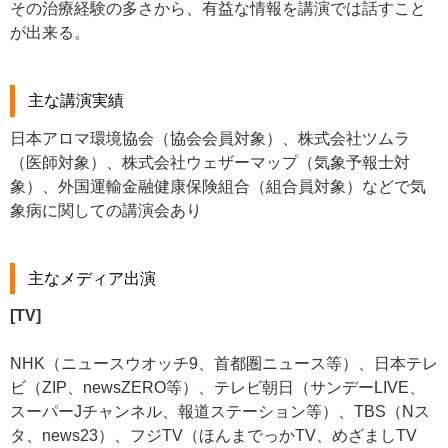
その治療経験の多さから、有益な情報を講演では話すこと
が出来る。
主な講演実績
日本アロマ環境協会（協会会員対象）、株式会社ツムラ
（医師対象）、株式会社ウェザーマップ（気象予報士対
象）、外国運輸金融健康保険組合（組合員対象）などで気
象病に関しての講演会あり
主なメディア出演
[TV]
NHK（ニュースウオッチ9、首都圏ニュース等）、日本テレ
ビ（ZIP、newsZERO等）、テレビ朝日（サンデーLIVE、
スーパーJチャンネル、報道ステーション等）、TBS（Nス
タ、news23）、フジTV（ほんまでっかTV、めざましTV