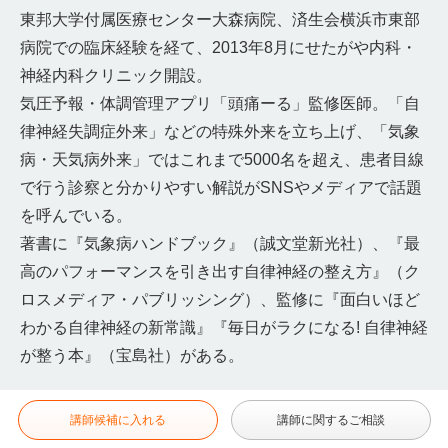
東邦大学付属医療センター大森病院、済生会横浜市東部
病院での臨床経験を経て、2013年8月にせたがや内科・
神経内科クリニック開設。
気圧予報・体調管理アプリ「頭痛ーる」監修医師。「自
律神経失調症外来」などの特殊外来を立ち上げ、「気象
病・天気病外来」ではこれまで5000名を超え、患者目線
で行う診察と分かりやすい解説がSNSやメディアで話題
を呼んでいる。
著書に『気象病ハンドブック』（誠文堂新光社）、『最
高のパフォーマンスを引き出す自律神経の整え方』（ク
ロスメディア・パブリッシング）、監修に『面白いほど
わかる自律神経の新常識』『毎日がラクになる! 自律神経
が整う本』（宝島社）がある。
講師候補に入れる
講師に関するご相談