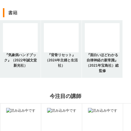
書籍
『気象病ハンドブッ
『背骨リセット』
『面白いほどわかる
ク』（2022年誠文堂
（2024年主婦と生活
自律神経の新常識』
新光社）
社）
（2021年宝島社）総
監修
今注目の講師