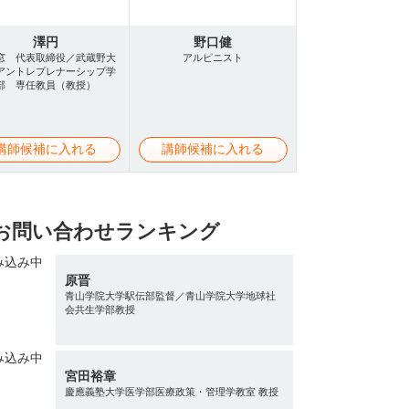
澤円
野口健
窓 代表取締役／武蔵野大
アルピニスト
アントレプレナーシップ学
部 専任教員（教授）
講師候補に入れる
講師候補に入れる
お問い合わせランキング
原晋
青山学院大学駅伝部監督／青山学院大学地球社
会共生学部教授
宮田裕章
慶應義塾大学医学部医療政策・管理学教室 教授