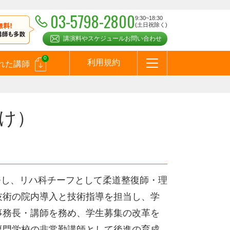
03-5798-2800
9:30~18:30
(土日祝除く)
講演料やスケジュールお問い合わせ
0
利用規約
れた講師
はじめての方へ
お問合わせ
テーマ一覧
よくある質問
お客様の声
お知らせ
講師登録のお申込みついて
メールマガジン
メルマガバックナンバー
スピーカーズブログ
け）
務し、リハ科チーフとして柔道整復師・理
技術の院内導入と技術指導を担当し、学
事務長・講師を務め、学生募集の改革を
専門学校の非常勤講師として後進の育成