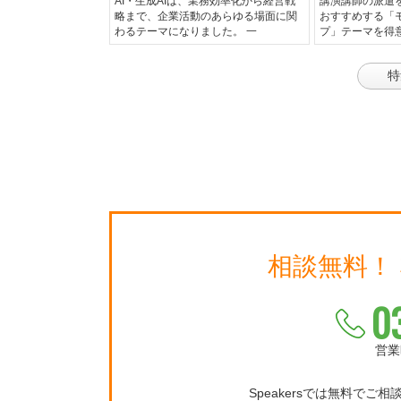
AI・生成AIは、業務効率化から経営戦
講演講師の派遣
略まで、企業活動のあらゆる場面に関
おすすめする「
わるテーマになりました。 一
プ」テーマを得
特
相談無料！
0
営業
Speakersでは無料でご