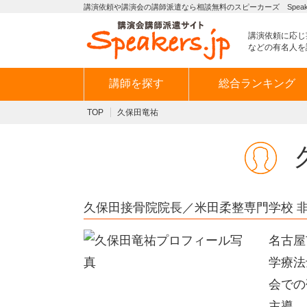
講演依頼や講演会の講師派遣なら相談無料のスピーカーズ Speaker
講演依頼に応じ
などの有名人を
講師を探す
総合ランキング
TOP
久保田竜祐
久保田接骨院院長／米田柔整専門学校 
名古屋
学療法
会での
主導。