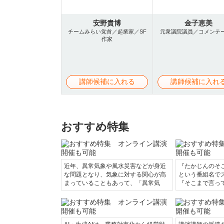
安野貴博
金子恵美
チームみらい党首／起業家／SF
元衆議院議員／コメンテ
作家
講師候補に入れる
講師候補に入れ
おすすめ特集
近年、異常気象や風水災害などが身近
『たかじんのそ
な問題となり、気象に対する関心が高
という番組名で
まっていることもあって、「異常気
『そこまで言っ