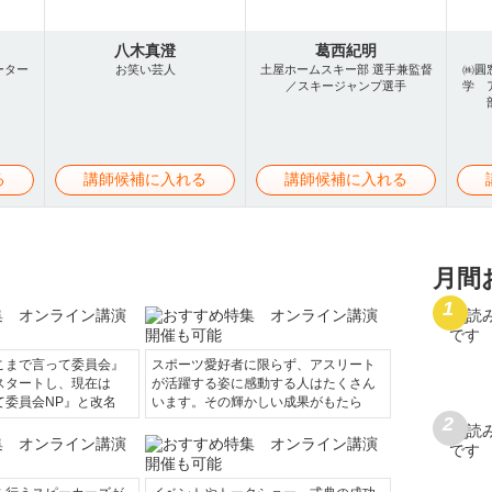
八木真澄
葛西紀明
ーター
お笑い芸人
土屋ホームスキー部 選手兼監督
㈱圓
／スキージャンプ選手
学 
る
講師候補に入れる
講師候補に入れる
月間
こまで言って委員会』
スポーツ愛好者に限らず、アスリート
スタートし、現在は
が活躍する姿に感動する人はたくさん
て委員会NP』と改名
います。その輝かしい成果がもたら