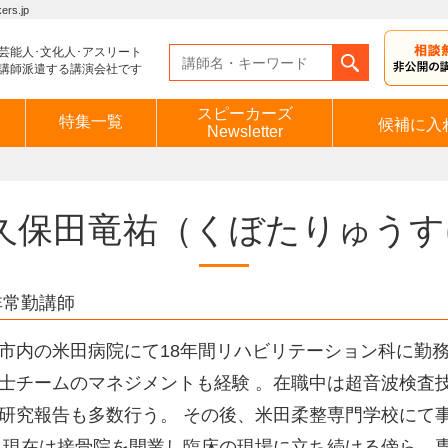
s.jp
芸能人･文化人･アスリート
講師派遣する講演会社です
スピーカーズ
特集一覧
候補に入
Newsletter
久保田竜祐
（くぼたりゅうす
非常勤講師
市内の米田病院にて18年間リハビリテーション科に勤
士チームのマネジメントも経験 。在職中は超音波検査
研究報告も多数行う。 その後、米田柔整専門学校にて
 現在は接骨院を開業し臨床の現場に立ち続ける傍ら、