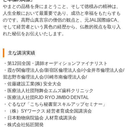
やまとの品格を身にまとうこと、そして徳積みの精神は、
人生全般において最重要であり、成功と幸福をもたらすも
のです。高野山真言宗の僧侶の観点と、元JAL国際線CA、
そして経営者という異色の経歴から、仏教的視点を取り入
れた秘伝をお伝えいたします。
主な講演実績
・第12回全国・講師オーディションファイナリスト
・霞が関倫理法人会/新宿区倫理法人会/小金井市倫理法人会/
習志野市倫理法人会/川崎市南倫理法人会/
・佐藤建設工業(株) 安全大会
・医療法人社団翔舞会エムズ歯科クリニック
・医療法人社団RJD RYO JIMBO DENTAL
・ぐるなび「こちら秘書室スキルアップセミナー」
・（株）SYワークス 経営者育成全国講演会
・日本動物病院協会 人材育成講演会
・株式会社拓匠開発