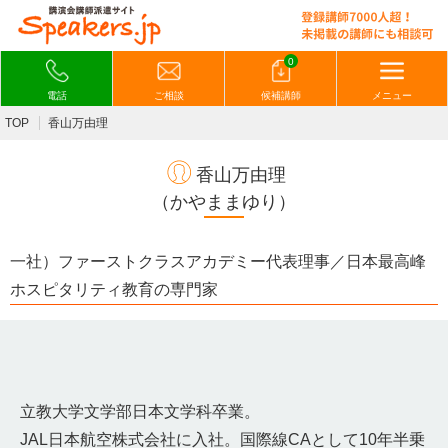
0
電話
ご相談
候補講師
メニュー
TOP
香山万由理
香山万由理
（かやままゆり）
一社）ファーストクラスアカデミー代表理事／日本最高峰
ホスピタリティ教育の専門家
立教大学文学部日本文学科卒業。
JAL日本航空株式会社に入社。国際線CAとして10年半乗