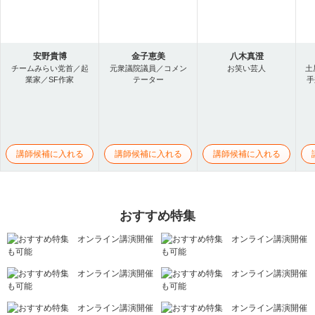
安野貴博
金子恵美
八木真澄
チームみらい党首／起
元衆議院議員／コメン
お笑い芸人
土
業家／SF作家
テーター
手
講師候補に入れる
講師候補に入れる
講師候補に入れる
おすすめ特集