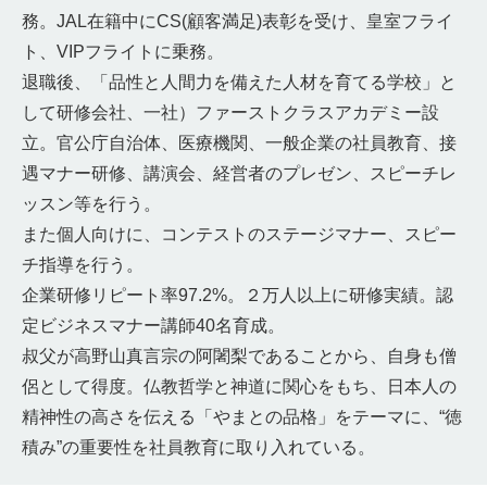
務。JAL在籍中にCS(顧客満足)表彰を受け、皇室フライ
ト、VIPフライトに乗務。
退職後、「品性と人間力を備えた人材を育てる学校」と
して研修会社、一社）ファーストクラスアカデミー設
立。官公庁自治体、医療機関、一般企業の社員教育、接
遇マナー研修、講演会、経営者のプレゼン、スピーチレ
ッスン等を行う。
また個人向けに、コンテストのステージマナー、スピー
チ指導を行う。
企業研修リピート率97.2%。２万人以上に研修実績。認
定ビジネスマナー講師40名育成。
叔父が高野山真言宗の阿闍梨であることから、自身も僧
侶として得度。仏教哲学と神道に関心をもち、日本人の
精神性の高さを伝える「やまとの品格」をテーマに、“徳
積み”の重要性を社員教育に取り入れている。