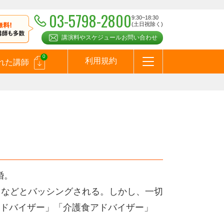
03-5798-2800
9:30~18:30
(土日祝除く)
講演料やスケジュールお問い合わせ
0
利用規約
れた講師
はじめての方へ
お問合わせ
テーマ一覧
よくある質問
お客様の声
お知らせ
講師登録のお申込みついて
メールマガジン
メルマガバックナンバー
スピーカーズブログ
）
婚。
」などとバッシングされる。しかし、一切
ドバイザー」「介護食アドバイザー」