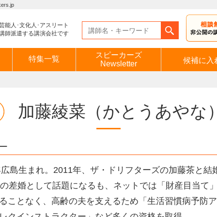
s.jp
芸能人･文化人･アスリート
講師派遣する講演会社です
スピーカーズ
特集一覧
候補に入
Newsletter
加藤綾菜
（かとうあやな
ー
8年広島生まれ。2011年、ザ・ドリフターズの加藤茶と結
年の差婚として話題になるも、ネットでは「財産目当て
ることなく、高齢の夫を支えるため「生活習慣病予防ア
レクインストラクター」など多くの資格を取得。