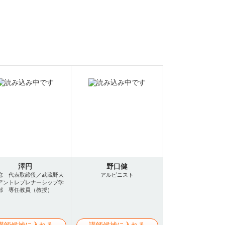
澤円
野口健
窓 代表取締役／武蔵野大
アルピニスト
アントレプレナーシップ学
部 専任教員（教授）
講師候補に入れる
講師候補に入れる