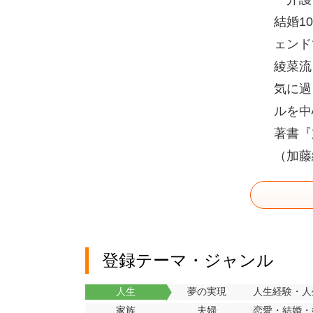
結婚1
ェンド
綾菜流
気に過
ルを中
著書『
（加藤
登録テーマ・ジャンル
人生
夢の実現
人生経験・人
家族
夫婦
恋愛・結婚・