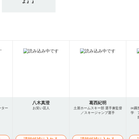
ょ』』
八木真澄
葛西紀明
ーター
お笑い芸人
土屋ホームスキー部 選手兼監督
㈱圓
／スキージャンプ選手
学 
る
講師候補に入れる
講師候補に入れる