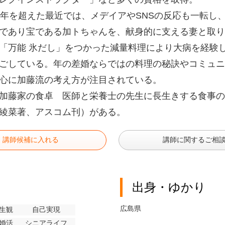
0年を超えた最近では、メデイアやSNSの反応も一転し
であり宝である加トちゃんを、献身的に支える妻と取り
「万能 氷だし」をつかった減量料理により大病を経験
ごしている。年の差婚ならではの料理の秘訣やコミュニ
心に加藤流の考え方が注目されている。
加藤家の食卓 医師と栄養士の先生に長生きする食事の
綾菜著、アスコム刊）がある。
講師候補に入れる
講師に関するご相
出身・ゆかり
広島県
生観
自己実現
婚活
シニアライフ