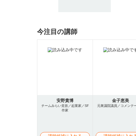
今注目の講師
安野貴博
金子恵美
チームみらい党首／起業家／SF
元衆議院議員／コメンテ
作家
講師候補に入れる
講師候補に入れ