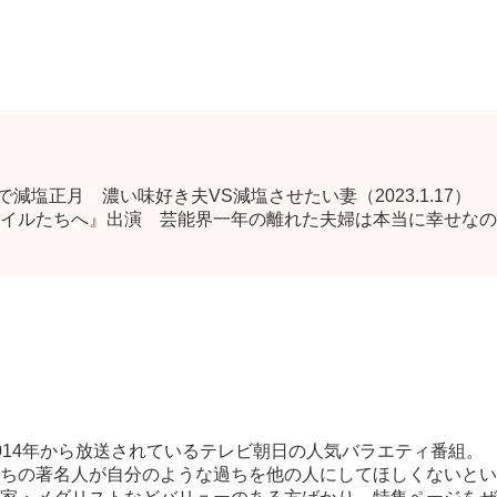
で減塩正月 濃い味好き夫VS減塩させたい妻（2023.1.17）
ルたちへ』出演 芸能界一年の離れた夫婦は本当に幸せなのか!?（2
014年から放送されているテ
レビ朝日の人気バラエティ番組。
ちの著名人が自分のような過ち
を他の人にしてほしくないとい