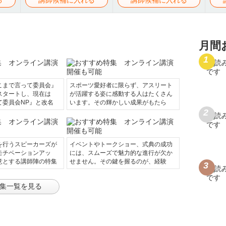
月間
こまで言って委員会』
スポーツ愛好者に限らず、アスリート
スタートし、現在は
が活躍する姿に感動する人はたくさん
て委員会NP』と改名
います。その輝かしい成果がもたら
を行うスピーカーズが
イベントやトークショー、式典の成功
モチベーションアッ
には、スムーズで魅力的な進行が欠か
意とする講師陣の特集
せません。その鍵を握るのが、経験
集一覧を見る