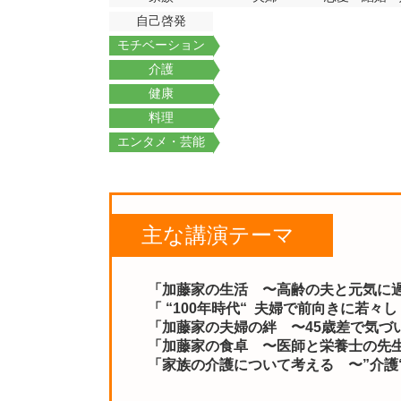
自己啓発
モチベーション
介護
健康
料理
エンタメ・芸能
主な講演テーマ
「加藤家の生活
〜
高齢の夫と元気に
「 “100
年時代
“
夫婦で前向きに若々し
「加藤家の夫婦の絆
〜45
歳差で気づ
「加藤家の食卓
〜
医師と栄養士の先
「家族の介護について考える
〜”
介護