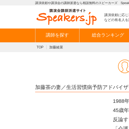
講演依頼や講演会の講師派遣なら相談無料のスピーカーズ Speaker
講演依頼に応じ
などの有名人を
講師を探す
総合ランキング
TOP
加藤綾菜
加藤茶の妻／生活習慣病予防アドバイザ
198
45歳
反論す
「介護