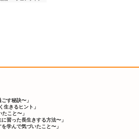
過ごす秘訣
〜」
く生きるヒント」
いたこと
〜」
生に習った長生きする方法
〜」
“
を学んで気づいたこと
〜」