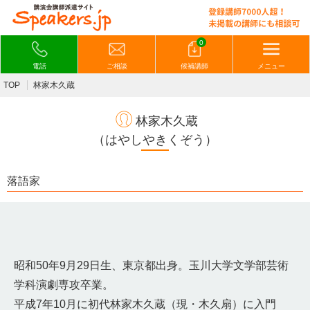
0
電話
ご相談
候補講師
メニュー
TOP
林家木久蔵
林家木久蔵
（はやしやきくぞう）
落語家
昭和50年9月29日生、東京都出身。玉川大学文学部芸術
学科演劇専攻卒業。
平成7年10月に初代林家木久蔵（現・木久扇）に入門