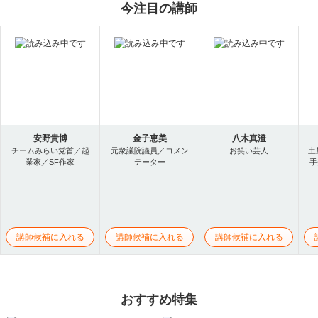
今注目の講師
安野貴博
金子恵美
八木真澄
チームみらい党首／起
元衆議院議員／コメン
お笑い芸人
土
業家／SF作家
テーター
手
講師候補に入れる
講師候補に入れる
講師候補に入れる
おすすめ特集