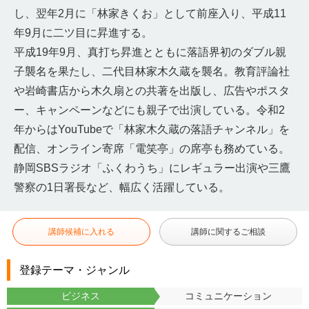
し、翌年2月に「林家きくお」として前座入り、平成11
年9月に二ツ目に昇進する。
平成19年9月、真打ち昇進とともに落語界初のダブル親
子襲名を果たし、二代目林家木久蔵を襲名。教育評論社
や岩崎書店から木久扇との共著を出版し、広告やポスタ
ー、キャンペーンなどにも親子で出演している。令和2
年からはYouTubeで「林家木久蔵の落語チャンネル」を
配信、オンライン寄席「電笑亭」の席亭も務めている。
静岡SBSラジオ「ふくわうち」にレギュラー出演や三鷹
警察の1日署長など、幅広く活躍している。
講師候補に入れる
講師に関するご相談
登録テーマ・ジャンル
ビジネス
コミュニケーション