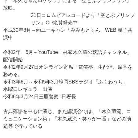
ト「木久ちゃんロケッツ」による「空とぶプリンプリン」
放映。
21日コロムビアレコードより「空とぶプリンプ
リン」CD絶賛発売中
平成30年8月～㈱ユーキャン「みみもとくん」WEB 親子共
演中
令和2年 5月～YouTube「林家木久蔵の落語チャンネル」
配信開始
令和2年9月27日オンライン寄席「電笑亭」生配信。席亭を
務める。
令和3年6月～令和5年3月静岡SBSラジオ「ふくわうち」
水曜日レギュラー出演
令和6年3月24日三鷹警察1日署長
古典落語を中心に演じ、また講演会では、「木久蔵流、コ
ミュニケーション術」「木久蔵流・笑うが一番」などの演
題等で行っている