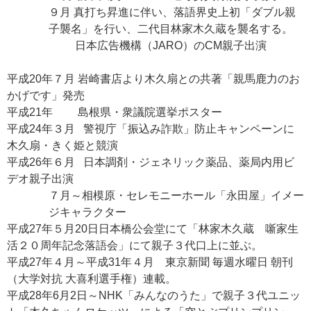
９月 真打ち昇進に伴い、落語界史上初「ダブル親
子襲名」を行い、二代目林家木久蔵を襲名する。
日本広告機構（JARO）のCM親子出演
平成20年７月 岩崎書店より木久扇との共著「親馬鹿力のお
かげです」発売
平成21年 島根県・衆議院選挙ポスター
平成24年３月 警視庁「振込み詐欺」防止キャンペーンに
木久扇・きく姫と競演
平成26年６月 日本調剤・ジェネリック薬品、薬局内用ビ
デオ親子出演
７月～相模原・セレモニーホール「永田屋」イメー
ジキャラクター
平成27年５月20日日本橋公会堂にて「林家木久蔵 噺家生
活２０周年記念落語会」にて親子３代口上に並ぶ。
平成27年４月～平成31年４月 東京新聞 毎週水曜日 朝刊
（大学対抗 大喜利選手権）連載。
平成28年6月2日～NHK「みんなのうた」で親子３代ユニッ