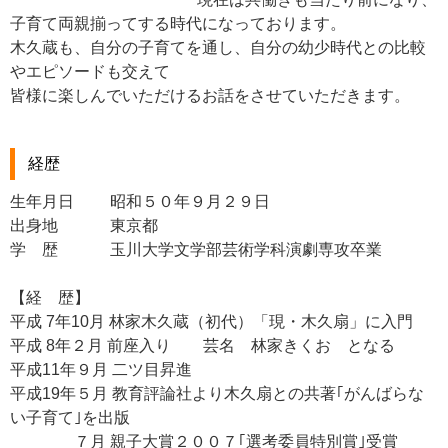
子育て両親揃ってする時代になっております。
木久蔵も、自分の子育てを通し、自分の幼少時代との比較
やエピソードも交えて
皆様に楽しんでいただけるお話をさせていただきます。
経歴
生年月日 昭和５０年９月２９日
出身地 東京都
学 歴 玉川大学文学部芸術学科演劇専攻卒業
【経 歴】
平成 7年10月 林家木久蔵（初代）「現・木久扇」に入門
平成 8年２月 前座入り 芸名 林家きくお となる
平成11年９月 二ツ目昇進
平成19年５月 教育評論社より木久扇との共著｢がんばらな
い子育て｣を出版
７月 親子大賞２００７｢選考委員特別賞｣受賞