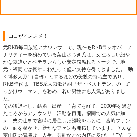
ココがオススメ！
元RKB毎日放送アナウンサーで、現在もRKBラジオパーソ
ナリティーを務めている葉山さつき氏は、女性らしい細や
かな気遣いとベテランらしい安定感溢れるトークで、地
元・福岡では長年にわたって堅い支持を得てきました。 “動
く博多人形”（自称）とするほどの美貌の持ち主であり、
RKB時代は、TBS系人気歌番組『ザ・ベストテン』の「追
っかけウーマン」を務め、若い男性にも人気がありまし
た。
その後退社し、結婚・出産・子育てを経て、2000年を過ぎ
たころからアナウンサー活動を再開。福岡での人気に加
え、夫の仕事で宮崎に居住した経験をもとに、宮崎ファン
の一面を覗かせ、新たなファンも開拓しています。 そんな
葉山氏の講演は、人生、芸能などの内容に及び、「TV、ラ