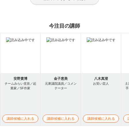
今注目の講師
安野貴博
金子恵美
八木真澄
チームみらい党首／起
元衆議院議員／コメン
お笑い芸人
土
業家／SF作家
テーター
手
講師候補に入れる
講師候補に入れる
講師候補に入れる