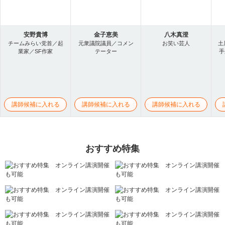
安野貴博
金子恵美
八木真澄
チームみらい党首／起
元衆議院議員／コメン
お笑い芸人
土
業家／SF作家
テーター
手
講師候補に入れる
講師候補に入れる
講師候補に入れる
おすすめ特集