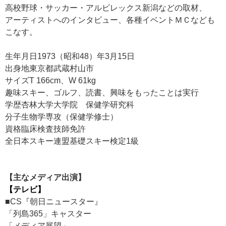
高校野球・サッカー・アルビレックス新潟などの取材、
アーティストへのインタビュー、各種イベントＭＣなども
こなす。
生年月日1973（昭和48）年3月15日
出身地東京都武蔵村山市
サイズT 166cm、W 61kg
趣味スキー、ゴルフ、読書、興味をもったことは実行
学歴杏林大学大学院 保健学研究科
分子生物学専攻（保健学修士）
資格臨床検査技師免許
全日本スキー連盟基礎スキー検定1級
【主なメディア出演】
【テレビ】
■CS『朝日ニュースター』
「列島365」キャスター
「メディア展望」