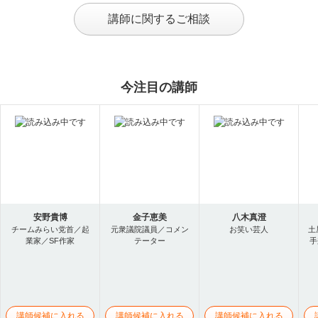
講師に関するご相談
今注目の講師
安野貴博
金子恵美
八木真澄
チームみらい党首／起
元衆議院議員／コメン
お笑い芸人
土
業家／SF作家
テーター
手
講師候補に入れる
講師候補に入れる
講師候補に入れる