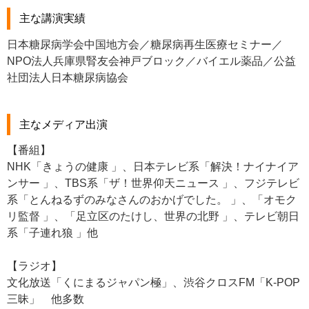
主な講演実績
日本糖尿病学会中国地方会／糖尿病再生医療セミナー／
NPO法人兵庫県腎友会神戸ブロック／バイエル薬品／公益
社団法人日本糖尿病協会
主なメディア出演
【番組】
NHK「きょうの健康 」、日本テレビ系「解決！ナイナイア
ンサー 」、TBS系「ザ！世界仰天ニュース 」、フジテレビ
系「とんねるずのみなさんのおかげでした。 」、「オモク
リ監督 」、「足立区のたけし、世界の北野 」、テレビ朝日
系「子連れ狼 」他
【ラジオ】
文化放送「くにまるジャパン極」、渋谷クロスFM「K-POP
三昧」 他多数