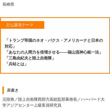
長崎県
主な講演テーマ
「トランプ帝国のネオ・パクス・アメリカーナと日本の
対応」
「あなたの人間力を倍増させる――福山流神心統一法」
「三島由紀夫と陸上自衛隊」
「兵站とは」
肩書き
元陸将／陸上自衛隊西部方面総監部幕僚長／ハーバード大
学アジアセンター上級客員研究員