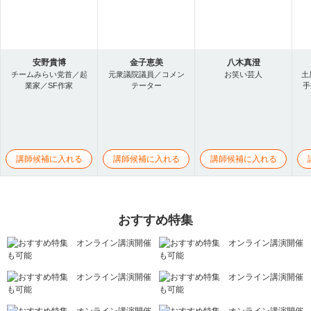
安野貴博
金子恵美
八木真澄
チームみらい党首／起
元衆議院議員／コメン
お笑い芸人
土
業家／SF作家
テーター
手
講師候補に入れる
講師候補に入れる
講師候補に入れる
おすすめ特集