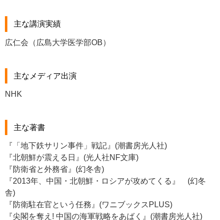
主な講演実績
広仁会（広島大学医学部OB）
主なメディア出演
NHK
主な著書
『「地下鉄サリン事件」戦記』(潮書房光人社)
『北朝鮮が震える日』(光人社NF文庫)
『防衛省と外務省』(幻冬舎)
『2013年、中国・北朝鮮・ロシアが攻めてくる』 (幻冬
舎)
『防衛駐在官という任務』(ワニブックスPLUS)
『尖閣を奪え! 中国の海軍戦略をあばく』(潮書房光人社)