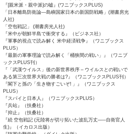
『[親米派・親中派]の嘘』(ワニブックスPLUS)
「日本離島防衛論―島嶼国家日本の新国防戦略」(潮書房光
人社)
「空包戦記」 (潮書房光人社)
『米中が朝鮮半島で衝突する』（ビジネス社）
『軍事的視点で読み解く 米中経済戦争』（ワニブックス
PLUS）
『最新の軍事理論で読み解く「桶狭間の戦い」』（ワニブ
ックスPLUS刊）
『「武漢ウイルス」後の新世界秩序 – ウイルスとの戦いで
ある第三次世界大戦の勝者は?』（ワニブックスPLUS刊）
『閣下と孫の「生き物すごいぞ! 」』（ワニブックス
PLUS）
『スパイと日本人』（ワニブックスPLUS）
『兵站』（扶桑社）
『抑止』（扶桑社）
『続 空包戦記 (元陸将が切り拓いた波乱万丈─―自衛官人
生)』（イカロス出版）