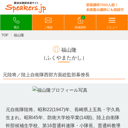
0
電話
ご相談
候補講師
メニュー
TOP
福山隆
福山隆
（ふくやまたかし）
元陸将／陸上自衛隊西部方面総監部幕僚長
元自衛隊陸将。昭和22(1947)年、長崎県上五島・宇久島
生まれ。昭和45年、防衛大学校卒業(14期)。陸上自衛隊
幹部候補生学校、第16普通科連隊・小隊長、普通科教導