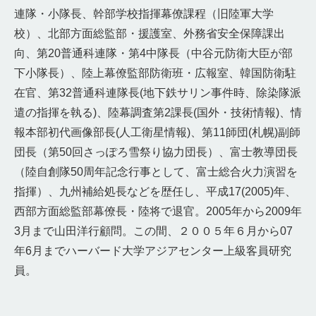
連隊・小隊長、幹部学校指揮幕僚課程（旧陸軍大学
校）、北部方面総監部・援護室、外務省安全保障課出
向、第20普通科連隊・第4中隊長（中谷元防衛大臣が部
下小隊長）、陸上幕僚監部防衛班・広報室、韓国防衛駐
在官、第32普通科連隊長(地下鉄サリン事件時、除染隊派
遣の指揮を執る)、陸幕調査第2課長(国外・技術情報)、情
報本部初代画像部長(人工衛星情報)、第11師団(札幌)副師
団長（第50回さっぽろ雪祭り協力団長）、富士教導団長
（陸自創隊50周年記念行事として、富士総合火力演習を
指揮）、九州補給処長などを歴任し、平成17(2005)年、
西部方面総監部幕僚長・陸将で退官。2005年から2009年
3月まで山田洋行顧問。この間、２００５年６月から07
年6月までハーバード大学アジアセンター上級客員研究
員。