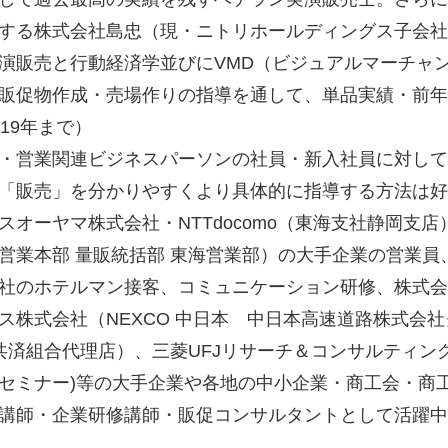
する株式会社島忠（現・ニトリホールディングス子会社
演販売と行動経済学並びにVMD（ビジュアルマーチャ
販促物作成・売場作りの指導を通して、単品実績・前年比3
019年まで）
・営業関連ビジネスパーソンの社員・新入社員に対して
「販売」を分かりやすくより具体的に指導する方法は好
スオーヤマ株式会社・NTTdocomo（東海支社静岡支
営業本部 量販統括部 東海営業部）の大手企業の営業
社のホテルマン接客、コミュニケーション研修、株式会
ス株式会社（NEXCO 中日本 中日本高速道路株式会
]共済組合代理店）、三菱UFJリサーチ＆コンサルティン
セミナー)等の大手企業や各地の中小企業・商工会・商
講師・企業研修講師・販促コンサルタントとして活躍中