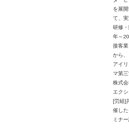
を展開
て、実
研修・
年～2
接客業
から、
アイリ
マ第三
株式会
エクシ
[労組
催した
ミナー