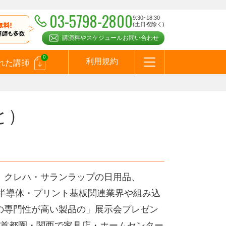
03-5798-2800
9:30~18:30
(土日祝除く)
講演料やスケジュールお問い合わせ
0
利用規約
れた講師
はじめての方へ
お問合わせ
テーマ一覧
よくある質問
お客様の声
お知らせ
講師登録のお申込みついて
メールマガジン
メルマガバックナンバー
スピーカーズブログ
と）
ー、クレハ・サランラップの日用品、
に、半導体・プリント基板関連業界や組み込
の専門性が高い製品の」展示会プレゼン
首都圏・関西で家具店・ホームセンター