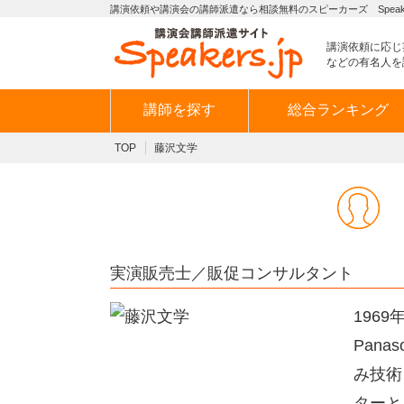
講演依頼や講演会の講師派遣なら相談無料のスピーカーズ Speaker
講演依頼に応じ
などの有名人を
講師を探す
総合ランキング
TOP
藤沢文学
実演販売士／販促コンサルタント
196
Pan
み技術
ターと