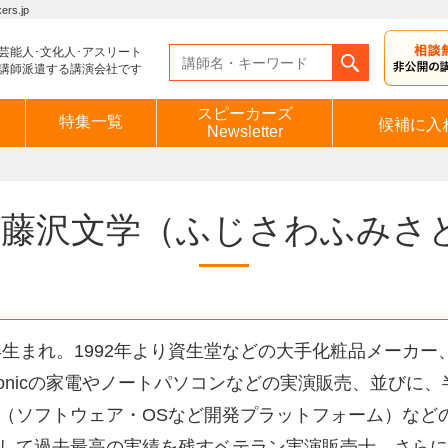
s.jp
芸能人･文化人･アスリート
講師派遣する講演会社です
スピーカーズ
特集一覧
候補に入
Newsletter
藤沢文学
（ふじさわふみさ
9年生まれ。1992年より資生堂などの大手化粧品メーカ
asonicの家電やノートパソコンなどの実演販売、並び
（ソフトウェア・OSなど開発プラットフォーム）など
して過去最高の実績を残すベテラン実演販売士。さらに