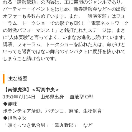
れる「講演依頼」の内容は、主に芸能のジャンルであり、
パーティー・イベントをはじめ、新春講演会などへの出演
オファーも多数占めています。また、「講演依頼」はフォ
ーラム、トークショーでの形でもOK！ 「電撃ネットワーク
の過激パフォーマンス！」と銘打たれたステージは、まさ
に“人体実験”と言ってよく、いまなお進化し続けています。
講演、フォーラム、トークショーを訪れた人は、命がけと
いっても過言ではない舞台のインパクトに度肝を抜かれて
しまうこと請け合いです。
主な経歴
【南部虎弾】＜写真中央＞
1951年7月14日 山形県出身 血液型 O型
◆趣味
ボランティア活動、パチンコ、麻雀、生物飼育
◆担当ネタ
「頭くっつき気合男」「睾丸野郎」 など