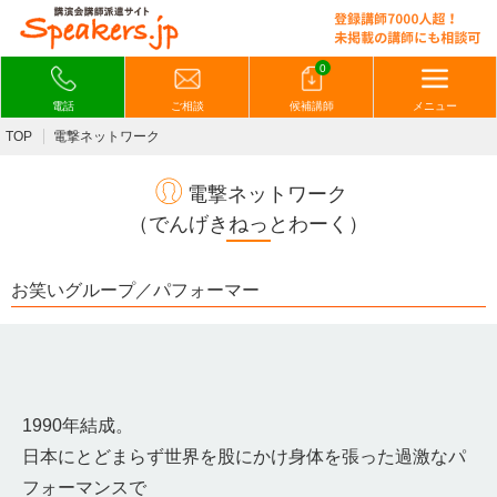
0
電話
ご相談
候補講師
メニュー
TOP
電撃ネットワーク
電撃ネットワーク
（でんげきねっとわーく）
お笑いグループ／パフォーマー
1990年結成。
日本にとどまらず世界を股にかけ身体を張った過激なパ
フォーマンスで