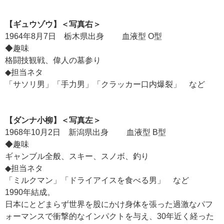
【ギュウゾウ】＜写真右＞
1964年8月7日 栃木県出身 血液型 O型
◆趣味
格闘技観戦、偉人の墓参り
◆担当ネタ
「サソリ男」「手力男」「クラッカー口内爆裂」 など
【ダンナ小柳】＜写真左＞
1968年10月2日 新潟県出身 血液型 B型
◆趣味
ギャンブル全般、スキー、スノボ、釣り
◆担当ネタ
「ミルクマン」「ドライアイスを食べる男」 など
1990年結成。
日本にとどまらず世界を股にかけ身体を張った過激なパフ
ォーマンスで衝撃的なインパクトを与え、30年近く経った