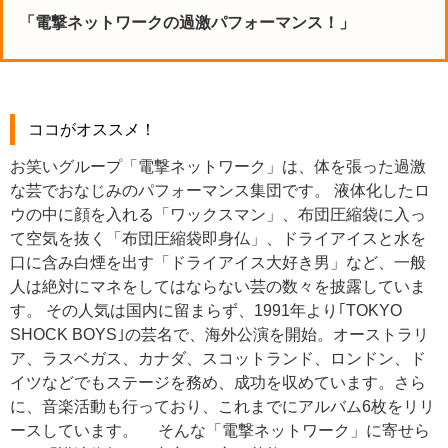
「電撃ネットワークの過激パフォーマンス！」
ココがオススメ！
お笑いグループ「電撃ネットワーク」は、体を張った過激
な芸でおなじみのパフォーマンス集団です。 液体化したロ
ウの中に顔を入れる「ワックスマン」、布団圧縮袋に入っ
て空気を抜く「布団圧縮袋即身仏」、ドライアイスと水を
口に含み白煙を出す「ドライアイス大好き男」など、一般
人は絶対にマネをしてはならない芸の数々を披露していま
す。 その人気は国内に留まらず、1991年より｢TOKYO
SHOCK BOYS｣の芸名で、海外公演を開始。オーストラリ
ア、ラスベガス、カナダ、スコットランド、ロンドン、ド
イツなどでもステージを務め、成功を収めています。さら
に、音楽活動も行っており、これまでにアルバム6枚をリリ
ースしています。 そんな「電撃ネットワーク」に寄せら