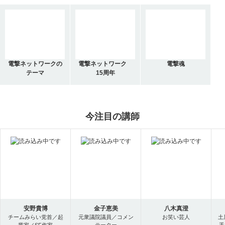
電撃ネットワークの
電撃ネットワーク
電撃魂
テーマ
15周年
今注目の講師
安野貴博
金子恵美
八木真澄
チームみらい党首／起
元衆議院議員／コメン
お笑い芸人
土
業家／SF作家
テーター
手