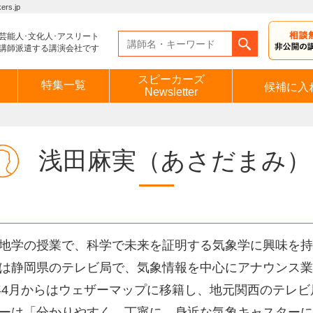
s.jp
芸能人･文化人･アスリート
講師派遣する講演会社です
スピーカーズ
特集一覧
候補に入
Newsletter
浅田麻実
（あさだまみ）
地学の授業で、科学で未来を証明する気象学に興味を持
は静岡県のテレビ局で、気象情報を中心にアナウンス業
8年4月からはウェザーマップに移籍し、地元関西のテレ
ーは「分かりやすく、丁寧に。身近な気象キャスターに