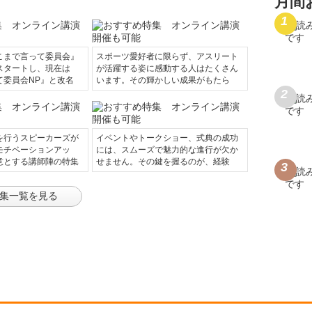
月間
こまで言って委員会』
スポーツ愛好者に限らず、アスリート
スタートし、現在は
が活躍する姿に感動する人はたくさん
て委員会NP』と改名
います。その輝かしい成果がもたら
を行うスピーカーズが
イベントやトークショー、式典の成功
モチベーションアッ
には、スムーズで魅力的な進行が欠か
意とする講師陣の特集
せません。その鍵を握るのが、経験
集一覧を見る