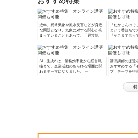
おすすめ特集
近年、異常気象や風水災害などが身近
『たかじんのそ
な問題となり、気象に対する関心が高
という番組名で
まっていることもあって、「異常気
『そこまで言っ
AI・生成AIは、業務効率化から経営戦
講演講師の派遣
略まで、企業活動のあらゆる場面に関
おすすめする「
わるテーマになりました。 一
プ」テーマを得
特