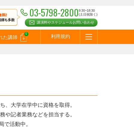
03-5798-2800
9:30~18:30
(土日祝除く)
講演料やスケジュールお問い合わせ
0
利用規約
れた講師
はじめての方へ
お問合わせ
テーマ一覧
よくある質問
お客様の声
お知らせ
講師登録のお申込みついて
メールマガジン
メルマガバックナンバー
スピーカーズブログ
ち、大学在学中に資格を取得。
務や記者業務などを担当する。
ビ局で活動中。
。