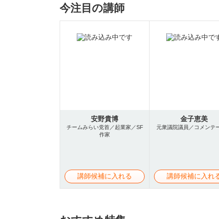
今注目の講師
安野貴博
金子恵美
チームみらい党首／起業家／SF
元衆議院議員／コメンテ
作家
講師候補に入れる
講師候補に入れ