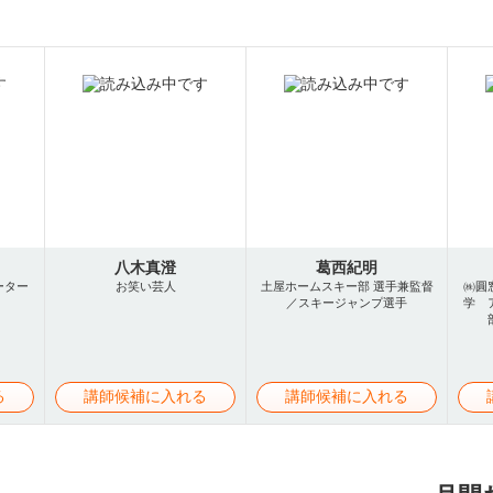
八木真澄
葛西紀明
ーター
お笑い芸人
土屋ホームスキー部 選手兼監督
㈱圓
／スキージャンプ選手
学 
る
講師候補に入れる
講師候補に入れる