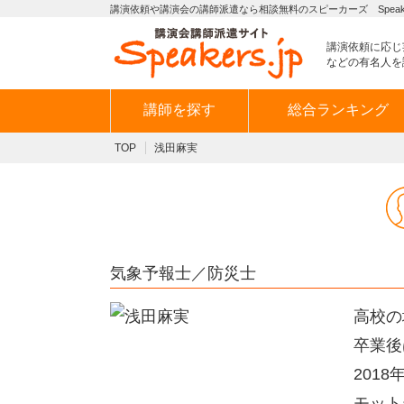
講演依頼や講演会の講師派遣なら相談無料のスピーカーズ Speaker
講演依頼に応じ
などの有名人を
講師を探す
総合ランキング
TOP
浅田麻実
気象予報士／防災士
高校の
卒業後
201
モット