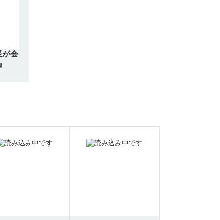
長が会
』