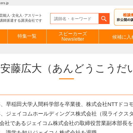
s.jp
芸能人･文化人･アスリート
講師派遣する講演会社です
スピーカーズ
特集一覧
候補に入
Newsletter
安藤広大
（あんどうこうだ
2年、早稲田大学人間科学部を卒業後、株式会社NTTドコ
6年、ジェイコムホールディングス株式会社（現ライクス
会社であるジェイコム株式会社の取締役営業副本部長を
2年、識学を知りジェイコム株式会社を退職。