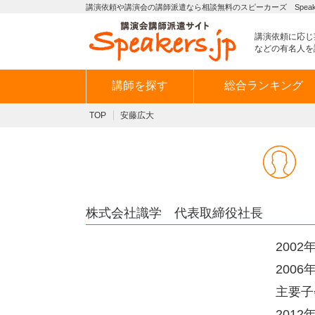
講演依頼や講演会の講師派遣なら相談無料のスピーカーズ Speaker
講演依頼に応じ
などの有名人を
講師を探す
総合ランキング
TOP
安藤広大
株式会社識学 代表取締役社長
200
200
主要子
201