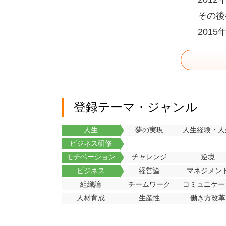
その後
201
登録テーマ・ジャンル
人生
夢の実現
人生経験・人
ビジネス研修
モチベーション
チャレンジ
逆境
ビジネス
経営論
マネジメン
組織論
チームワーク
コミュニケー
人材育成
生産性
働き方改革