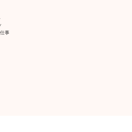
イ
ブ
仕事