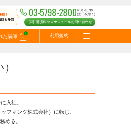
03-5798-2800
9:30~18:30
(土日祝除く)
講演料やスケジュールお問い合わせ
0
利用規約
れた講師
はじめての方へ
お問合わせ
テーマ一覧
よくある質問
お客様の声
お知らせ
講師登録のお申込みついて
メールマガジン
メルマガバックナンバー
スピーカーズブログ
い）
モに入社。
タッフィング株式会社）に転じ、
務める。