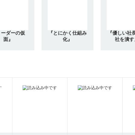
リーダーの仮
『とにかく仕組み
『優しい社
面』
化』
社を潰す