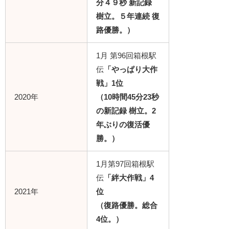
分４９秒 新記録
樹立。５年連続 復
路優勝。）
1月 第96回箱根駅
伝
「やっぱり大作
戦」
1位
2020年
（10時間45分23秒
の新記録 樹立。2
年ぶりの復活優
勝。）
1月第97回箱根駅
伝
「絆大作戦」
4
2021年
位
（復路優勝。総合
4位。）