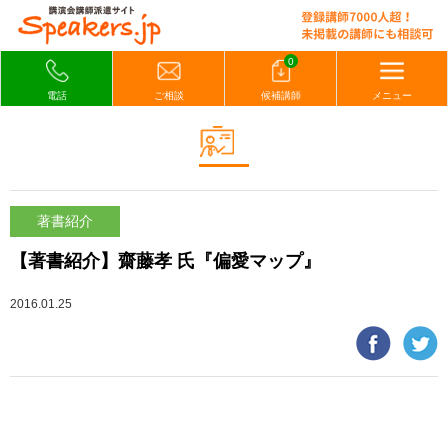
0
電話
ご相談
候補講師
メニュー
著書紹介
【著書紹介】齋藤孝 氏『偏愛マップ』
2016.01.25