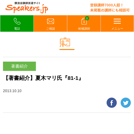
0
電話
ご相談
候補講師
メニュー
著書紹介
【著書紹介】夏木マリ氏『81-1』
2013.10.10