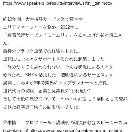
https://www.speakers.jp/results/interview/shinji_tanimoto/
約10年間、大手接客サービス業で店長や
エリアマネージャーを務め、2022年に
『退職代行サービス「モームリ」』を立ち上げた谷本慎二さ
ん。
自身のブラック企業での経験をもとに、
退職に悩む人々をサポートするために起業しました。
「辞めたくても辞められない」そんな状況にある人々を
救うため、SNSを活用した「透明性のあるサービス」を
展開し、わずか3年で業界のトップランナーへと成長。
退職代行の現状、企業と従業員の“すれ違い”、
そして今後の展望について、Speakersに新しく講師として登録
された谷本慎二氏にお話を伺いました。
谷本慎二 プロフィール – 講演会の講演依頼はスピーカーズ.jp
(speakers.jp)
https://www.speakers.jp/speaker/tanimoto-shinji/