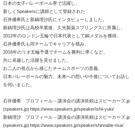
日本の女子バレーボール界で活躍し、
新しくSpeakersに講師として登録された
石井優希氏と新鍋理沙氏にインタビューしました。
新鍋理沙氏は高校卒業後、久光製薬スプリングスに所属し、
2012年のロンドン五輪で日本代表として銅メダルを獲得。
石井優希氏も同チームでキャリアを積み、
2016年のリオ五輪予選でチームを勝利に導くなど、
共に卓越した活躍を見せました。
お二人の視点から感じたチームスポーツの意義、
日本バレーボールの魅力、未来への想いや今後についてお話し
を伺いました。
石井優希 プロフィール – 講演会の講演依頼はスピーカーズ.jp
(speakers.jp)
https://www.speakers.jp/speaker/ishii-yuki/
新鍋理沙 プロフィール – 講演会の講演依頼はスピーカーズ.jp
(speakers.jp)
https://www.speakers.jp/speaker/shinnabe-risa/