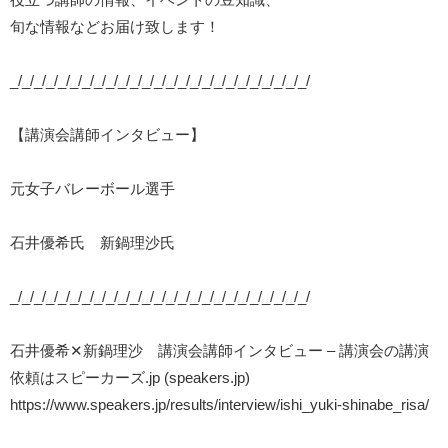
旬な情報などお届け致します！
_/_/_/_/_/_/_/_/_/_/_/_/_/_/_/_/_/_/_/_/_/_/_/_/_/
【講演会講師インタビュー】
元女子バレーボール選手
石井優希氏 新鍋理沙氏
_/_/_/_/_/_/_/_/_/_/_/_/_/_/_/_/_/_/_/_/_/_/_/_/_/
石井優希✕新鍋理沙 講演会講師インタビュー – 講演会の講演
依頼はスピーカーズ.jp (speakers.jp)
https://www.speakers.jp/results/interview/ishi_yuki-shinabe_risa/