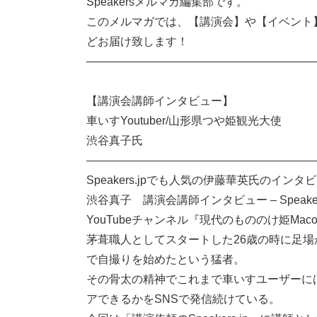
Speakersメルマガ編集部です。
このメルマガでは、【講演会】や【イベント
どお届け致します！
————————————————————
【講演会講師インタビュー】
車いすYoutuber/山形県つや姫観光大使
渋谷真子氏
————————————————————
Speakers.jpでも人気の伊藤華英氏のイン
渋谷真子 講演会講師インタビュー – Speake
YouTubeチャンネル『現代のもののけ姫M
茅葺職人としてスタートした26歳の時に足
で自撮りを始めたという猛者。
その骨太の精神でこれまで車いすユーザーに
アできるかをSNSで発信続けている。