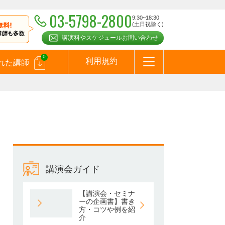
03-5798-2800
9:30~18:30
(土日祝除く)
講演料やスケジュールお問い合わせ
0
利用規約
れた講師
はじめての方へ
お問合わせ
テーマ一覧
よくある質問
お客様の声
お知らせ
講師登録のお申込みついて
メールマガジン
メルマガバックナンバー
スピーカーズブログ
講演会ガイド
【講演会・セミナ
ーの企画書】書き
方・コツや例を紹
介