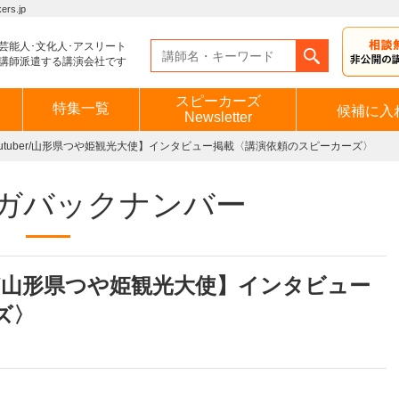
s.jp
芸能人･文化人･アスリート
講師派遣する講演会社です
スピーカーズ
特集一覧
候補に入
Newsletter
utuber/山形県つや姫観光大使】インタビュー掲載〈講演依頼のスピーカーズ〉
ガバックナンバー
er/山形県つや姫観光大使】インタビュー
ズ〉