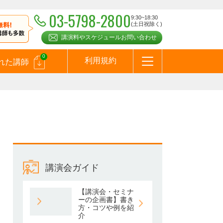
03-5798-2800
9:30~18:30
(土日祝除く)
講演料やスケジュールお問い合わせ
0
利用規約
れた講師
はじめての方へ
お問合わせ
テーマ一覧
よくある質問
お客様の声
お知らせ
講師登録のお申込みついて
メールマガジン
メルマガバックナンバー
スピーカーズブログ
講演会ガイド
【講演会・セミナ
ーの企画書】書き
方・コツや例を紹
介