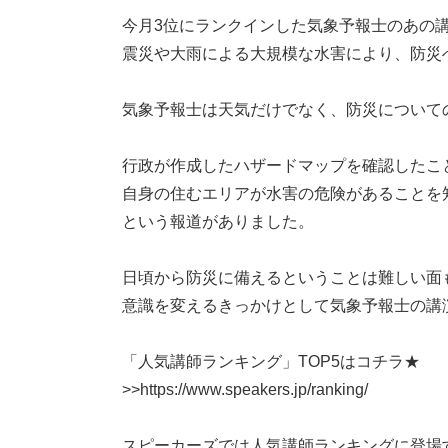
今月3位にランクインした気象予報士のあの
震災や大雨による大規模な水害により、防災
気象予報士は天気だけでなく、防災について
行政が作成したハザードマップを確認したこ
自身の住むエリアが
水
害の危険があることを
という報道がありました。
日頃から防災に備えるということは難しい面
意識を変えるきっかけとして
気象予報士の講
「人気講師ランキング」TOP5はコチラ★
>>
https://www.speakers.jp/ranking/
スピーカーズでは人気講師ランキングに登場