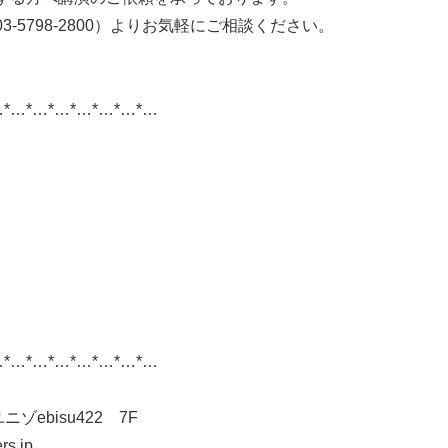
5798-2800）よりお気軽にご相談ください。
…*…*…*…*…*…*…*…
…*…*…*…*…*…*…*…
ニゾebisu422 7F
s.jp