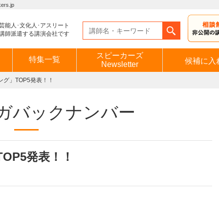
s.jp
芸能人･文化人･アスリート
講師派遣する講演会社です
スピーカーズ
特集一覧
候補に入
Newsletter
グ」TOP5発表！！
ガバックナンバー
OP5発表！！