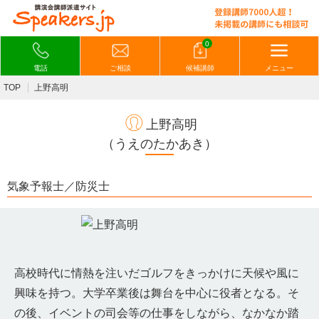
0
電話
ご相談
候補講師
メニュー
TOP
上野高明
上野高明
（うえのたかあき）
気象予報士／防災士
高校時代に情熱を注いだゴルフをきっかけに天候や風に
興味を持つ。大学卒業後は舞台を中心に役者となる。そ
の後、イベントの司会等の仕事をしながら、なかなか踏