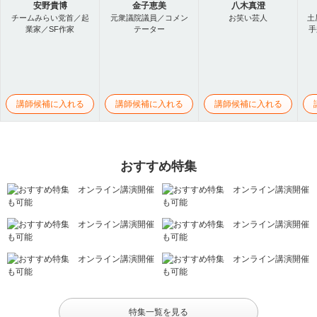
安野貴博
金子恵美
八木真澄
チームみらい党首／起
元衆議院議員／コメン
お笑い芸人
土
業家／SF作家
テーター
手
講師候補に入れる
講師候補に入れる
講師候補に入れる
おすすめ特集
特集一覧を見る