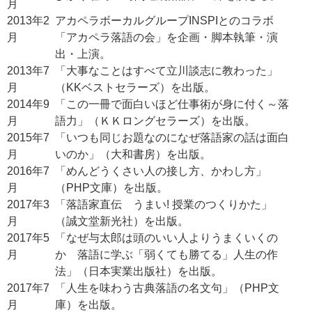
月
2013年2
アカペラボーカルグループINSPIとのコラボ
月
「アカペラ落語の会」を企画・脚本執筆・演
出・上演。
2013年7
「大事なことはすべて立川談志に教わった」
月
（KKベストセラーズ）を出版。
2014年9
「この一冊で面白いほど仕事術が身に付く～落
月
語力」（ＫＫロングセラーズ）を出版。
2015年7
「いつも同じお題なのになぜ落語家の話は面白
月
いのか」（大和書房）を出版。
2016年7
「めんどうくさい人の接し方、かわし方」
月
（PHP文庫）を出版。
2017年3
「落語家直伝 うまい! 授業のつくりかた」
月
（誠文堂新光社）を出版。
2017年5
「なぜ与太郎は頭のいい人よりうまくいくの
月
か 落語に学ぶ「弱くても勝てる」人生の作
法」（日本実業出版社）を出版。
2017年7
「人生を味わう古典落語の名文句」（PHP文
月
庫）を出版。