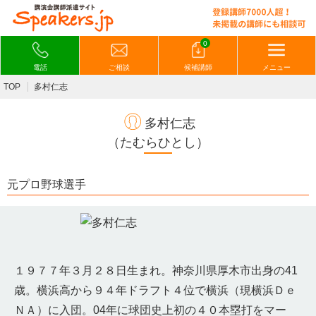
0
電話
ご相談
候補講師
メニュー
TOP
多村仁志
多村仁志
（たむらひとし）
元プロ野球選手
１９７７年３月２８日生まれ。神奈川県厚木市出身の41
歳。横浜高から９４年ドラフト４位で横浜（現横浜Ｄｅ
ＮＡ）に入団。04年に球団史上初の４０本塁打をマー