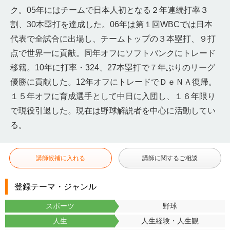
ク。05年にはチームで日本人初となる２年連続打率３
割、30本塁打を達成した。06年は第１回WBCでは日本
代表で全試合に出場し、チームトップの３本塁打、９打
点で世界一に貢献。同年オフにソフトバンクにトレード
移籍。10年に打率・324、27本塁打で７年ぶりのリーグ
優勝に貢献した。12年オフにトレードでＤｅＮＡ復帰。
１５年オフに育成選手として中日に入団し、１６年限り
で現役引退した。現在は野球解説者を中心に活動してい
る。
講師候補に入れる
講師に関するご相談
登録テーマ・ジャンル
スポーツ
野球
人生
人生経験・人生観