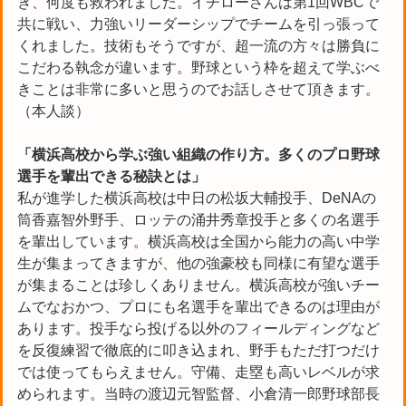
き、何度も救われました。イチローさんは第1回WBCで
共に戦い、力強いリーダーシップでチームを引っ張って
くれました。技術もそうですが、超一流の方々は勝負に
こだわる執念が違います。野球という枠を超えて学ぶべ
きことは非常に多いと思うのでお話しさせて頂きます。
（本人談）
「横浜高校から学ぶ強い組織の作り方。多くのプロ野球
選手を輩出できる秘訣とは」
私が進学した横浜高校は中日の松坂大輔投手、DeNAの
筒香嘉智外野手、ロッテの涌井秀章投手と多くの名選手
を輩出しています。横浜高校は全国から能力の高い中学
生が集まってきますが、他の強豪校も同様に有望な選手
が集まることは珍しくありません。横浜高校が強いチー
ムでなおかつ、プロにも名選手を輩出できるのは理由が
あります。投手なら投げる以外のフィールディングなど
を反復練習で徹底的に叩き込まれ、野手もただ打つだけ
では使ってもらえません。守備、走塁も高いレベルが求
められます。当時の渡辺元智監督、小倉清一郎野球部長