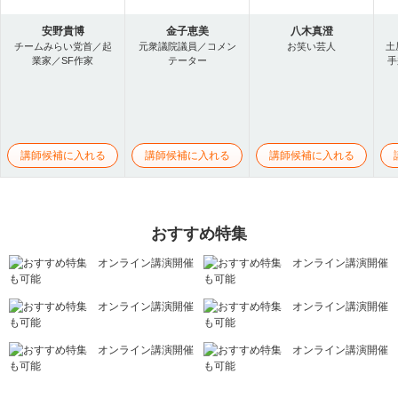
安野貴博
金子恵美
八木真澄
チームみらい党首／起
元衆議院議員／コメン
お笑い芸人
土
業家／SF作家
テーター
手
講師候補に入れる
講師候補に入れる
講師候補に入れる
おすすめ特集