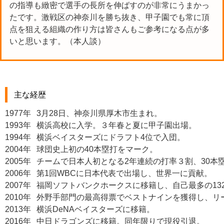
の指導も緻密で選手の長所を伸ばすのが非常にうまかっ
たです。激戦区の神奈川を勝ち抜き、甲子園でも常に頂
点を狙える組織の作り方は皆さんもご参考になる点が多
いと思います。（本人談）
主な経歴
1977年
3月28日、神奈川県厚木市生まれ。
1993年
横浜高校に入学。３年春と夏に甲子園出場。
1994年
横浜ベイスターズにドラフト4位で入団。
2004年
球団史上初の40本塁打をマーク。
2005年
チームで日本人初となる2年連続の打率３割、30本
2006年
第1回WBCに日本代表で出場し、世界一に貢献。
2007年
福岡ソフトバンクホークスに移籍し、自己最多の13
2010年
外野手部門の最高得票でベストナインを獲得し、リ
2013年
横浜DeNAベイスターズに移籍。
2016年
中日ドラゴンズに移籍。同年限りで現役引退。