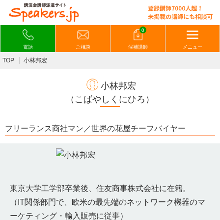
0
電話
ご相談
候補講師
メニュー
TOP
小林邦宏
小林邦宏
（こばやしくにひろ）
フリーランス商社マン／世界の花屋チーフバイヤー
東京大学工学部
卒業後、
住友商事株式会社に在籍。
（IT関係部門で、欧米の最先端のネットワーク機器
のマ
ーケティング・輸入販売に従事）