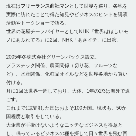
現在は
フリーランス商社マン
として世界を巡り、各地を
実際に訪れたことで得た知見やビジネスのヒントを講演
活動やトークショーで語る。
世界の花屋チーフバイヤーとしてNHK『世界はほしいモ
ノにあふれてる』に2回、NHK「あさイチ」に出演。
2005年冬株式会社グリーンパックス設立。
プラスチック関係、農業関係（切り花、フルーツな
ど）、水産関係、化粧品オイルなどを世界各地から買い
付ける。
月に1回は世界一周しており、大体、1年の2/3は海外で過
ごす。
これまでに訪問した国はおよそ100カ国。現状も、50か
国程度と取引をしている。
大企業が手掛けないようなニッチなビジネスを得意と
し、眠っているビジネスの種を探して日々世界を飛び回