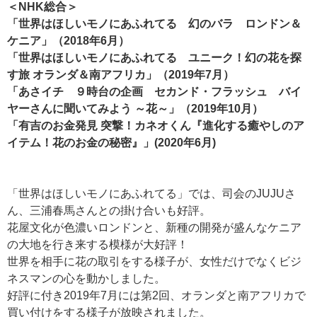
＜
NHK総合
＞
「
世界はほしいモノにあふれてる 幻のバラ ロンドン＆
ケニア
」（2018年6月）
「世界はほしいモノにあふれてる ユニーク！幻の花を探
す旅 オランダ＆南アフリカ」（2019年7月）
「あさイチ ９時台の企画 セカンド・フラッシュ バイ
ヤーさんに聞いてみよう ～花～」（2019年10月）
「有吉のお金発見 突撃！カネオくん『進化する癒やしのア
イテム！花のお金の秘密』」(2020年6月)
「世界はほしいモノにあふれてる」では、司会のJUJUさ
ん、三浦春馬さんとの掛け合いも好評。
花屋文化が色濃いロンドンと、新種の開発が盛んなケニア
の大地を行き来する模様が大好評！
世界を相手に花の取引をする様子が、女性だけでなくビジ
ネスマンの心を動かしました。
好評に付き2019年7月には第2回、オランダと南アフリカで
買い付けをする様子が放映されました。