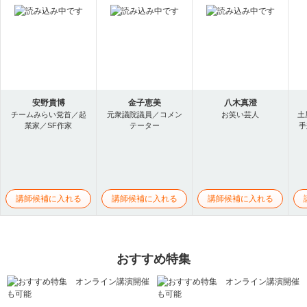
安野貴博
金子恵美
八木真澄
チームみらい党首／起
元衆議院議員／コメン
お笑い芸人
土
業家／SF作家
テーター
手
講師候補に入れる
講師候補に入れる
講師候補に入れる
おすすめ特集