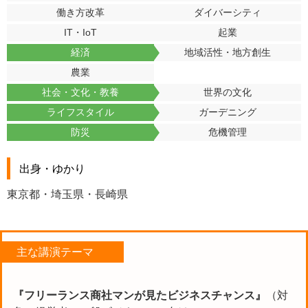
働き方改革
ダイバーシティ
IT・IoT
起業
経済
地域活性・地方創生
農業
社会・文化・教養
世界の文化
ライフスタイル
ガーデニング
防災
危機管理
出身・ゆかり
東京都・埼玉県・長崎県
主な講演テーマ
『フリーランス商社マンが見たビジネスチャンス』
（対