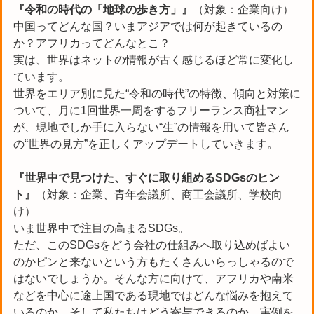
『令和の時代の「地球の歩き方」』
（対象：企業向け）
中国ってどんな国？いまアジアでは何が起きているの
か？アフリカってどんなとこ？
実は、世界はネットの情報が古く感じるほど常に変化し
ています。
世界をエリア別に見た“令和の時代”の特徴、傾向と対策に
ついて、月に1回世界一周をするフリーランス商社マン
が、現地でしか手に入らない“生”の情報を用いて皆さん
の“世界の見方”を正しくアップデートしていきます。
『世界中で見つけた、すぐに取り組めるSDGsのヒン
ト』
（対象：企業、青年会議所、商工会議所、学校向
け）
いま世界中で注目の高まるSDGs。
ただ、このSDGsをどう会社の仕組みへ取り込めばよい
のかピンと来ないという方もたくさんいらっしゃるので
はないでしょうか。そんな方に向けて、アフリカや南米
などを中心に途上国である現地ではどんな悩みを抱えて
いるのか、そして私たちはどう寄与できるのか、実例を