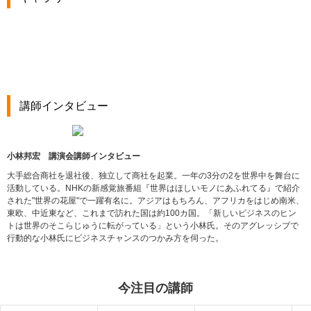
講師インタビュー
小林邦宏 講演会講師インタビュー
大手総合商社を退社後、独立して商社を起業。一年の3分の2を世界中を舞台に
活動している。NHKの新感覚旅番組『世界はほしいモノにあふれてる』で紹介
された"世界の花屋"で一躍有名に。アジアはもちろん、アフリカをはじめ南米、
東欧、中近東など、これまで訪れた国は約100カ国。「新しいビジネスのヒン
トは世界のそこらじゅうに転がっている」という小林氏。そのアグレッシブで
行動的な小林氏にビジネスチャンスのつかみ方を伺った。
今注目の講師