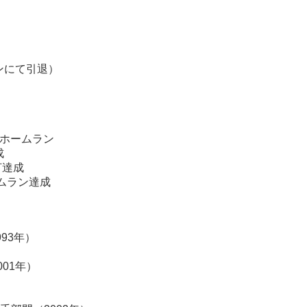
ズンにて引退）
ラホームラン
成
打達成
ームラン達成
93年）
01年）