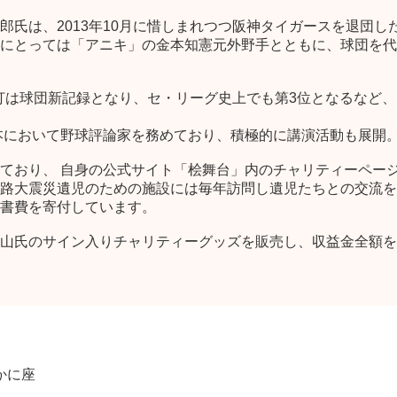
氏は、2013年10月に惜しまれつつ阪神タイガースを退団した
にとっては「アニキ」の金本知憲元外野手とともに、球団を代
た安打は球団新記録となり、セ・リーグ史上でも第3位となるなど
日本において野球評論家を務めており、積極的に講演活動も展開
ており、 自身の公式サイト「桧舞台」内のチャリティーペー
路大震災遺児のための施設には毎年訪問し遺児たちとの交流を
書費を寄付しています。
山氏のサイン入りチャリティーグッズを販売し、収益金全額を
かに座