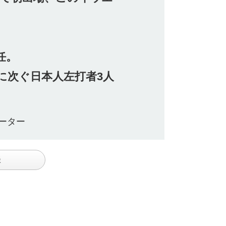
。
任。
に次ぐ日本人左打者3人
ーター
談