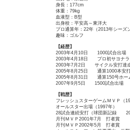
身長：177cm
体重：79kg
血液型：B型
出身校：平安高～東洋大
プロ通算年：22年（2013年シー
趣味：ゴルフ
【経歴】
2003年4月10日 1000試合出場
2003年4月18日 プロ初サヨナ
2003年7月2日 サイクル安打達
2005年8月25日 通算1000本安
2005年8月31日 通算150号ホ
2007年9月5日 1500試合出場
【戦歴】
フレッシュスターゲームＭＶＰ（19
オールスター出場（1997年）
28試合連続安打（球団新記録 20
月刊ＭＶＰ2001年7月 打者賞
月刊ＭＶＰ2002年5月 打者賞