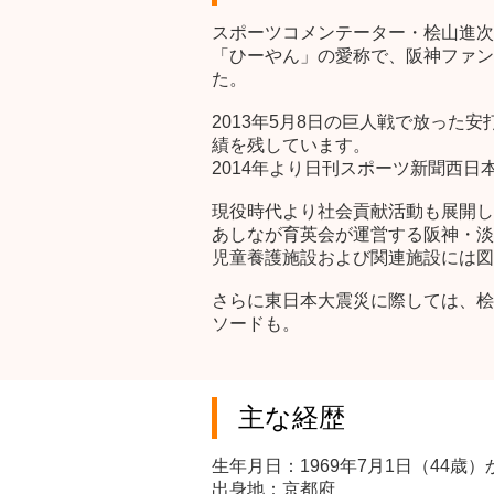
スポーツコメンテーター・桧山進次郎
「ひーやん」の愛称で、阪神ファン
た。
2013年5月8日の巨人戦で放っ
績を残しています。
2014年より日刊スポーツ新聞西
現役時代より社会貢献活動も展開し
あしなが育英会が運営する阪神・淡
児童養護施設および関連施設には図
さらに東日本大震災に際しては、桧
ソードも。
主な経歴
生年月日：1969年7月1日（44歳）
出身地：京都府