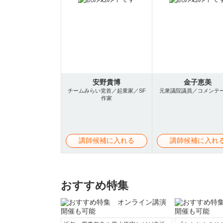
安野貴博
金子恵美
チームみらい党首／起業家／SF
元衆議院議員／コメンテ
作家
講師候補に入れる
講師候補に入れ
おすすめ特集