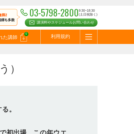
03-5798-2800
9:30~18:30
(土日祝除く)
講演料やスケジュールお問い合わせ
0
利用規約
れた講師
はじめての方へ
お問合わせ
テーマ一覧
よくある質問
お客様の声
お知らせ
講師登録のお申込みついて
メールマガジン
メルマガバックナンバー
スピーカーズブログ
う）
する。
。
イトで初出場、この年ウエ