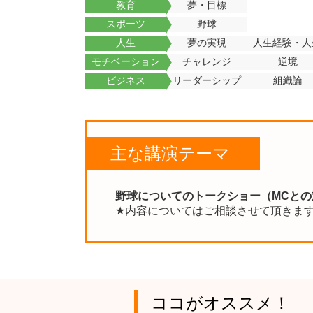
教育
夢・目標
スポーツ
野球
人生
夢の実現
人生経験・人
モチベーション
チャレンジ
逆境
ビジネス
リーダーシップ
組織論
主な講演テーマ
野球についてのトークショー（MCとの
★内容についてはご相談させて頂きま
ココがオススメ！