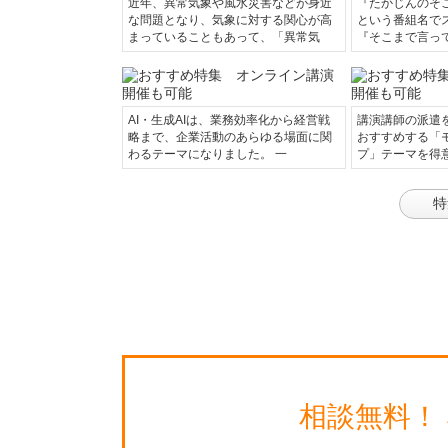
近年、異常気象や風水災害などが身近
『たかじんのそ
な問題となり、気象に対する関心が高
という番組名で
まっていることもあって、「異常気
『そこまで言っ
AI・生成AIは、業務効率化から経営戦
講演講師の派遣
略まで、企業活動のあらゆる場面に関
おすすめする「
わるテーマになりました。 一
プ」テーマを得
特
相談無料！