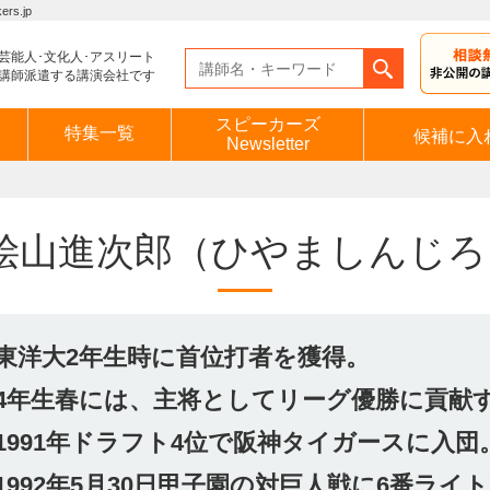
s.jp
芸能人･文化人･アスリート
講師派遣する講演会社です
スピーカーズ
特集一覧
候補に入
Newsletter
桧山進次郎
（ひやましんじろ
東洋大2年生時に首位打者を獲得。
4年生春には、主将としてリーグ優勝に貢献
1991年ドラフト4位で阪神タイガースに入団
1992年5月30日甲子園の対巨人戦に6番ラ