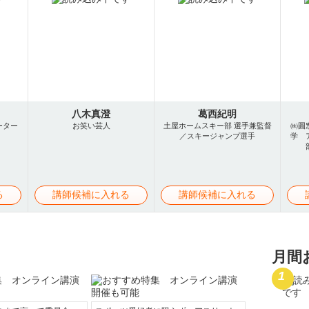
八木真澄
葛西紀明
ーター
お笑い芸人
土屋ホームスキー部 選手兼監督
㈱圓
／スキージャンプ選手
学 
る
講師候補に入れる
講師候補に入れる
月間