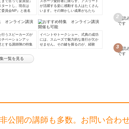
こまで言って委員会』
スポーツ愛好者に限らず、アスリート
スタートし、現在は
が活躍する姿に感動する人はたくさん
て委員会NP』と改名
います。その輝かしい成果がもたら
を行うスピーカーズが
イベントやトークショー、式典の成功
モチベーションアッ
には、スムーズで魅力的な進行が欠か
意とする講師陣の特集
せません。その鍵を握るのが、経験
集一覧を見る
 非公開の講師も多数。
お問い合わ