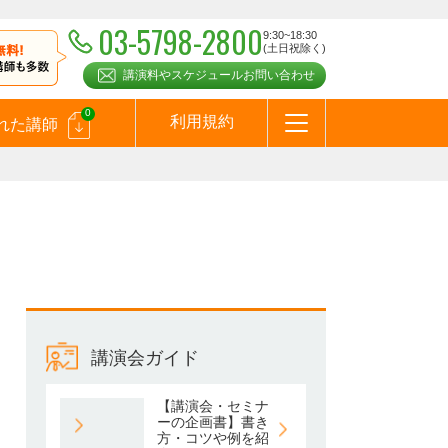
03-5798-2800
9:30~18:30
(土日祝除く)
講演料やスケジュールお問い合わせ
0
利用規約
れた講師
はじめての方へ
お問合わせ
テーマ一覧
よくある質問
お客様の声
お知らせ
講師登録のお申込みついて
メールマガジン
メルマガバックナンバー
スピーカーズブログ
講演会ガイド
【講演会・セミナ
ーの企画書】書き
方・コツや例を紹