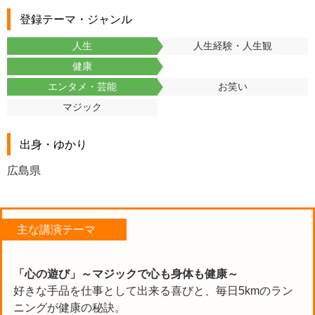
登録テーマ・ジャンル
人生
人生経験・人生観
健康
エンタメ・芸能
お笑い
マジック
出身・ゆかり
広島県
主な講演テーマ
「心の遊び」～マジックで心も身体も健康～
好きな手品を仕事として出来る喜びと、毎日5kmのラン
ニングが健康の秘訣。