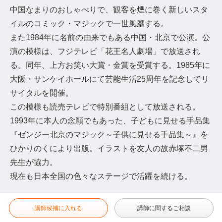
中国なまりのおしゃべりで、観客を煙に巻く新しいスタ
イルのコミック・マジックで一世風靡する。
また1984年に名前の由来でもある中国・北京で公演。公
演の模様は、フジテレビ「花王名人劇場」で放送され
る。同年、上方お笑い大賞・金賞を受賞する。1985年に
大阪・サンケイホールにて芸能生活25周年を記念してリ
サイタルを開催。
この模様も読売テレビで特別番組として放送される。
1993年に本人の念願でもあった、子どもに見せる手品集
『ゼンジー北京のマジック～子供に見せる手品集～』を
ひかりのくにより出版。イラストを友人の故赤塚不二男
先生が協力。
現在も日本全国の色々なステージで活躍を続ける。
講師候補に入れる
講師に関するご相談