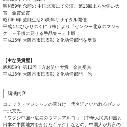
昭和59年 念願の 中国北京にて公演。第13回上方お笑い大
賞 金賞受賞
昭和60年 芸能生活25周年リサイタル開催
平成 5年ひかりのくに（株）より『ゼンジー北京のマジッ
ク ～子供に見せる手品集～』出版
平成16年 大阪市市民表彰 文化功労部門を受賞
【主な受賞歴】
昭和59年 第13回上方お笑い大賞 金賞受賞
平成16年 大阪市市民表彰 文化功労部門 他
講演内容
コミック・マジシャンの草分け、代名詞といわれるゼンジ
ー北京氏。
「ワタシ中国ハ広島のウマレアルヨ!」（中華人民共和国と
日本の中国地方をかけたギャグ）などの、中国人が片言の