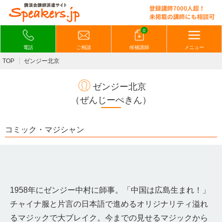
0
電話
ご相談
候補講師
メニュー
TOP
ゼンジー北京
ゼンジー北京
（ぜんじーぺきん）
コミック・マジシャン
1958年にゼンジー中村に師事。「中国は広島生まれ！」
チャイナ服と片言の日本語で進めるオリジナリティ溢れ
るマジックで大ブレイク。今までの見せるマジックから