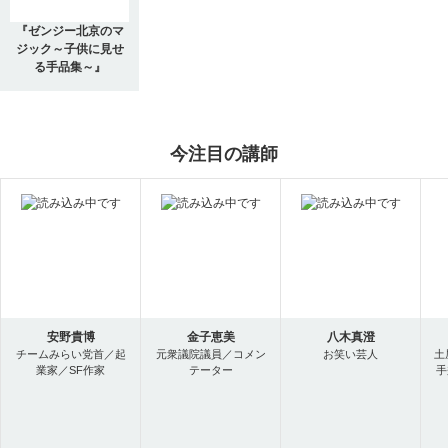
『ゼンジー北京のマ
ジック～子供に見せ
る手品集～』
今注目の講師
安野貴博
金子恵美
八木真澄
チームみらい党首／起
元衆議院議員／コメン
お笑い芸人
土
業家／SF作家
テーター
手