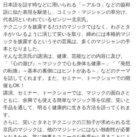
日本語を話す時などに用いられる「～アルヨ」などの協和
語に似た表現を駆使し、コミック・マジシャンの草分け、
代名詞といわれているゼンジー北京氏。
テクニックを披露するだけのマジックではなく、わざとタ
ネがバレるように演じて笑いを取り、締めには本格的マジ
ックを披露するというその芸風は、多くのマジシャンの手
本となりました。
そんな北京氏の講演は、健康、芸能などの内容に及び、
「『心の遊び』～マジックで心も身体も健康～」「『発想
の転換』～基本の裏側にはヒントがある～」などのテーマ
を話してくれます。また、セミナー、トークショーでの開
催もOK！
講演、セミナー、トークショーでは、マジックの面白さと
ともに、余興でも使える簡単なマジック等を伝授。笑いと
手品を通して、明るく健康的に生きる方法を語ってくれま
す。
さらに、笑いとタネとテクニックの三拍子が求められる北
京氏のマジックは、他のマジシャンにはない独創性が必要
となるため、常に物事をユニークな角度から見ることによ