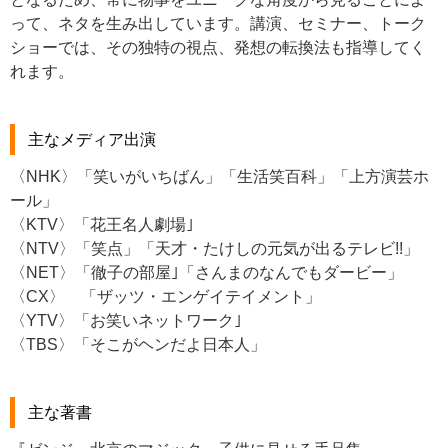
って、ネタを生み出しています。講演、セミナー、トーク
ショーでは、その独特の視点、発想の転換法も指導してく
れます。
主なメディア出演
〈NHK〉「笑いがいちばん」「生活笑百科」「上方演芸ホ
ール」
〈KTV〉「花王名人劇場｣
〈NTV〉「笑点」「天才・たけしの元気が出るテレビ!!」
〈NET〉「徹子の部屋｣「さんまのなんでもダービー」
〈CX〉 「ザッツ・エンゲイテイメント」
〈YTV〉「お笑いネットワーク｣
〈TBS〉「そこがヘンだよ日本人」
主な著書